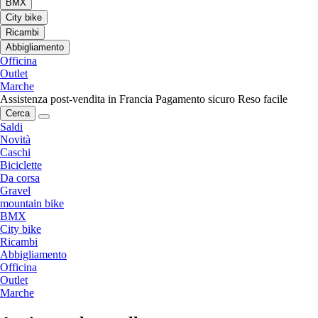
BMX
City bike
Ricambi
Abbigliamento
Officina
Outlet
Marche
Assistenza post-vendita in Francia
Pagamento sicuro
Reso facile
Cerca
Saldi
Novità
Caschi
Biciclette
Da corsa
Gravel
mountain bike
BMX
City bike
Ricambi
Abbigliamento
Officina
Outlet
Marche