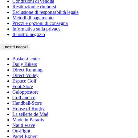
Condizioni di vendita
Restituzioni e rimborsi
Esclusione di responsabilità legale
Metodi di pagamento
Prezzi e opzioni di consegna
Informativa sulla privacy
Il nostro negozio
I nostri negozi
Basket-Center
Daily Bikers
Direct Running
Direct-Volley
Espace Golf
Foot-Store
Galoppostore
Golf and co
Handball-Store
House of Rugby
La sellerie de Maé
Made in Paradis
Nauti-wave
On-Fight
Padel-Expert