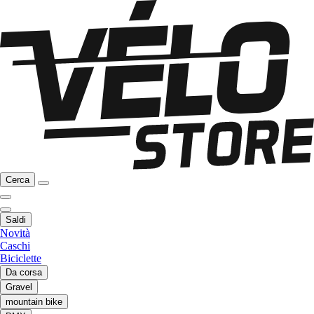
Cerca
Saldi
Novità
Caschi
Biciclette
Da corsa
Gravel
mountain bike