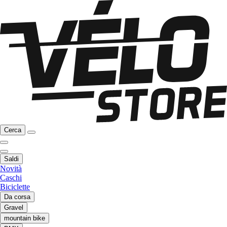
Cerca
Saldi
Novità
Caschi
Biciclette
Da corsa
Gravel
mountain bike