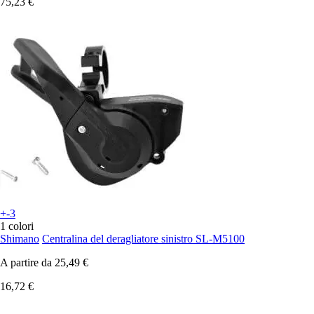
75,23 €
+-3
1 colori
Shimano
Centralina del deragliatore sinistro SL-M5100
A partire da
25,49 €
16,72 €