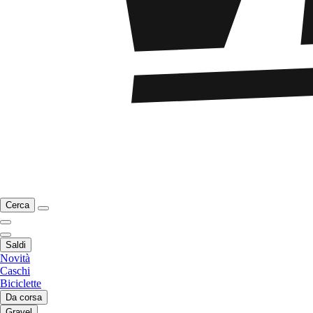
Cerca
Saldi
Novità
Caschi
Biciclette
Da corsa
Gravel