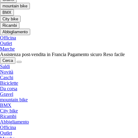
mountain bike
BMX
City bike
Ricambi
Abbigliamento
Officina
Outlet
Marche
Assistenza post-vendita in Francia
Pagamento sicuro
Reso facile
Cerca
Saldi
Novità
Caschi
Biciclette
Da corsa
Gravel
mountain bike
BMX
City bike
Ricambi
Abbigliamento
Officina
Outlet