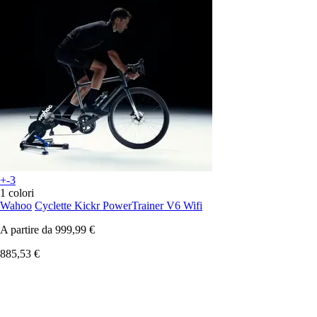
+-3
1 colori
Wahoo
Cyclette Kickr PowerTrainer V6 Wifi
A partire da
999,99 €
885,53 €