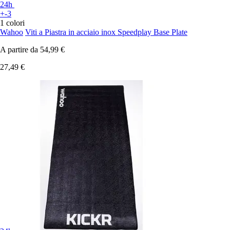
24h
+-3
1 colori
Wahoo
Viti a Piastra in acciaio inox Speedplay Base Plate
A partire da
54,99 €
27,49 €