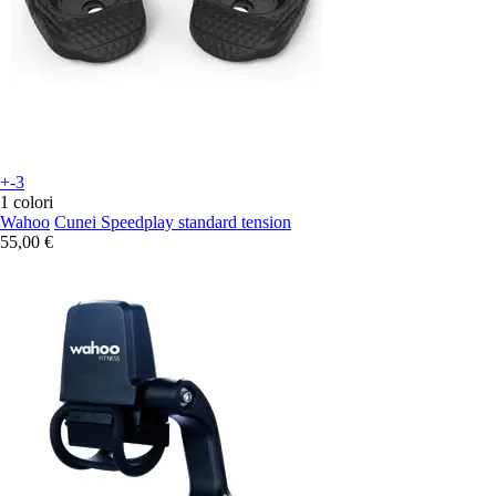
+-3
1 colori
Wahoo
Cunei Speedplay standard tension
55,00 €