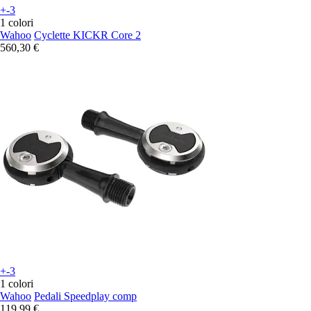
+-3
1 colori
Wahoo
Cyclette KICKR Core 2
560,30 €
+-3
1 colori
Wahoo
Pedali Speedplay comp
119,99 €