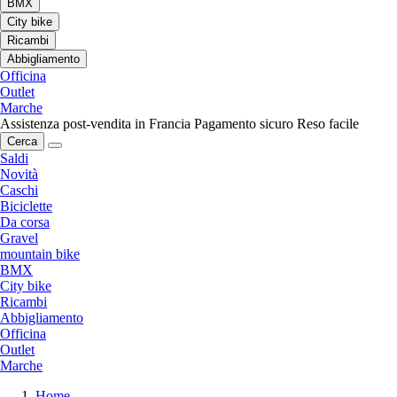
BMX
City bike
Ricambi
Abbigliamento
Officina
Outlet
Marche
Assistenza post-vendita in Francia
Pagamento sicuro
Reso facile
Cerca
Saldi
Novità
Caschi
Biciclette
Da corsa
Gravel
mountain bike
BMX
City bike
Ricambi
Abbigliamento
Officina
Outlet
Marche
Home