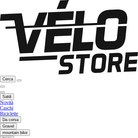
Cerca
Saldi
Novità
Caschi
Biciclette
Da corsa
Gravel
mountain bike