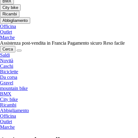
BMX
City bike
Ricambi
Abbigliamento
Officina
Outlet
Marche
Assistenza post-vendita in Francia
Pagamento sicuro
Reso facile
Cerca
Saldi
Novità
Caschi
Biciclette
Da corsa
Gravel
mountain bike
BMX
City bike
Ricambi
Abbigliamento
Officina
Outlet
Marche