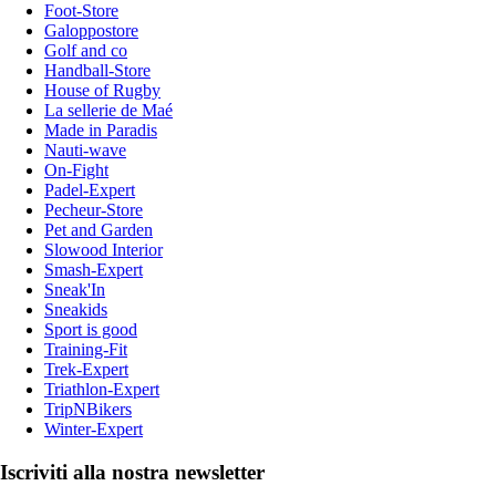
Foot-Store
Galoppostore
Golf and co
Handball-Store
House of Rugby
La sellerie de Maé
Made in Paradis
Nauti-wave
On-Fight
Padel-Expert
Pecheur-Store
Pet and Garden
Slowood Interior
Smash-Expert
Sneak'In
Sneakids
Sport is good
Training-Fit
Trek-Expert
Triathlon-Expert
TripNBikers
Winter-Expert
Iscriviti alla nostra newsletter