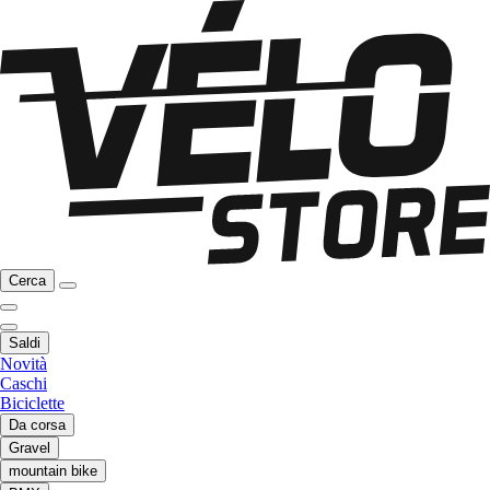
Cerca
Saldi
Novità
Caschi
Biciclette
Da corsa
Gravel
mountain bike