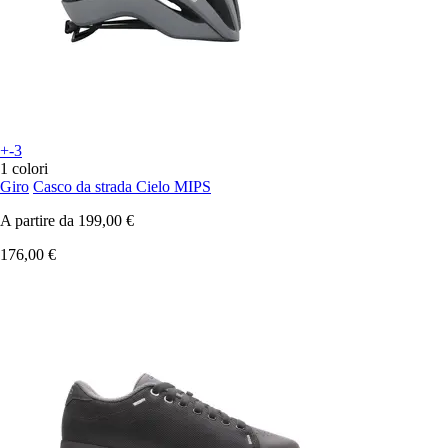
+-3
1 colori
Giro
Casco da strada Cielo MIPS
A partire da
199,00 €
176,00 €