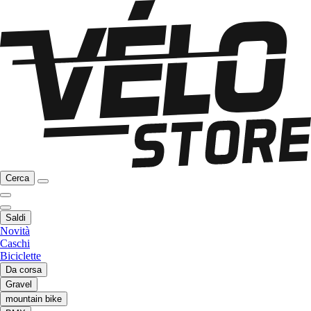
Cerca
Saldi
Novità
Caschi
Biciclette
Da corsa
Gravel
mountain bike