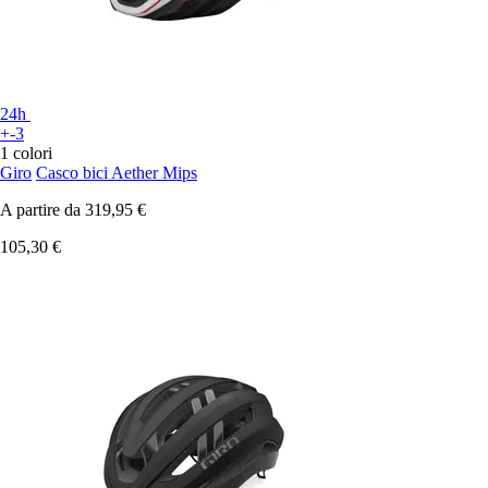
24h
+-3
1 colori
Giro
Casco bici Aether Mips
A partire da
319,95 €
105,30 €