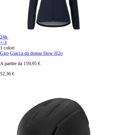
24h
+-3
1 colori
Giro
Giacca da donna Stow H2o
A partire da
159,95 €
52,36 €