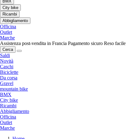
BMX
City bike
Ricambi
Abbigliamento
Officina
Outlet
Marche
Assistenza post-vendita in Francia
Pagamento sicuro
Reso facile
Cerca
Saldi
Novità
Caschi
Biciclette
Da corsa
Gravel
mountain bike
BMX
City bike
Ricambi
Abbigliamento
Officina
Outlet
Marche
Home