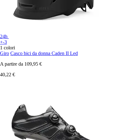
24h
+-3
1 colori
Giro
Casco bici da donna Caden II Led
A partire da
109,95 €
40,22 €