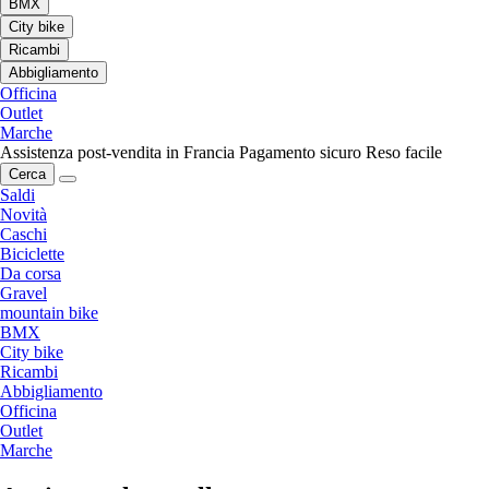
BMX
City bike
Ricambi
Abbigliamento
Officina
Outlet
Marche
Assistenza post-vendita in Francia
Pagamento sicuro
Reso facile
Cerca
Saldi
Novità
Caschi
Biciclette
Da corsa
Gravel
mountain bike
BMX
City bike
Ricambi
Abbigliamento
Officina
Outlet
Marche