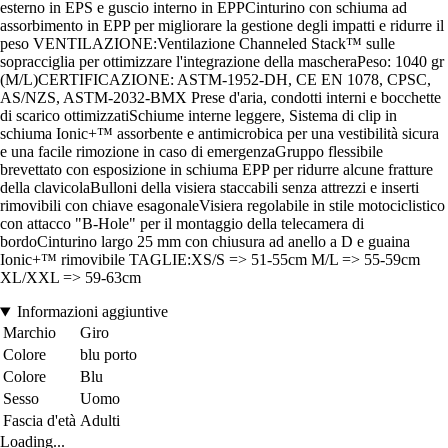
esterno in EPS e guscio interno in EPPCinturino con schiuma ad
assorbimento in EPP per migliorare la gestione degli impatti e ridurre il
peso VENTILAZIONE:Ventilazione Channeled Stack™ sulle
sopracciglia per ottimizzare l'integrazione della mascheraPeso: 1040 gr
(M/L)CERTIFICAZIONE: ASTM-1952-DH, CE EN 1078, CPSC,
AS/NZS, ASTM-2032-BMX Prese d'aria, condotti interni e bocchette
di scarico ottimizzatiSchiume interne leggere, Sistema di clip in
schiuma Ionic+™ assorbente e antimicrobica per una vestibilità sicura
e una facile rimozione in caso di emergenzaGruppo flessibile
brevettato con esposizione in schiuma EPP per ridurre alcune fratture
della clavicolaBulloni della visiera staccabili senza attrezzi e inserti
rimovibili con chiave esagonaleVisiera regolabile in stile motociclistico
con attacco "B-Hole" per il montaggio della telecamera di
bordoCinturino largo 25 mm con chiusura ad anello a D e guaina
Ionic+™ rimovibile TAGLIE:XS/S => 51-55cm M/L => 55-59cm
XL/XXL => 59-63cm
Informazioni aggiuntive
Marchio
Giro
Colore
blu porto
Colore
Blu
Sesso
Uomo
Fascia d'età
Adulti
Loading...