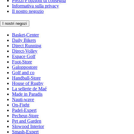
Prezzi e opzioni di consegna
Informativa sulla privacy
Il nostro negozio
I nostri negozi
Basket-Center
Daily Bikers
Direct Running
Direct-Volley
Espace Golf
Foot-Store
Galoppostore
Golf and co
Handball-Store
House of Rugby
La sellerie de Maé
Made in Paradis
Nauti-wave
On-Fight
Padel-Expert
Pecheur-Store
Pet and Garden
Slowood Interior
Smash-Expert