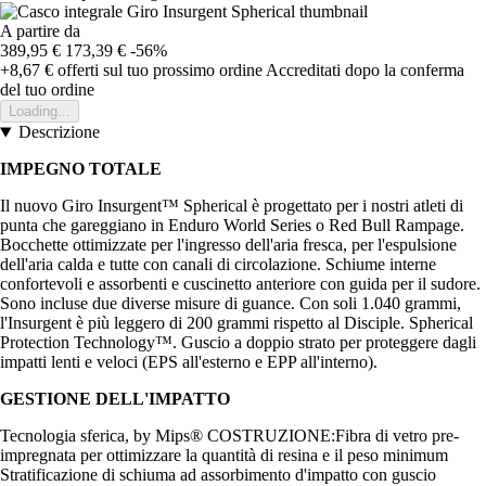
A partire da
389,95 €
173,39 €
-56%
+8,67 €
offerti sul tuo prossimo ordine
Accreditati dopo la conferma
del tuo ordine
Loading...
Descrizione
IMPEGNO TOTALE
Il nuovo Giro Insurgent™ Spherical è progettato per i nostri atleti di
punta che gareggiano in Enduro World Series o Red Bull Rampage.
Bocchette ottimizzate per l'ingresso dell'aria fresca, per l'espulsione
dell'aria calda e tutte con canali di circolazione. Schiume interne
confortevoli e assorbenti e cuscinetto anteriore con guida per il sudore.
Sono incluse due diverse misure di guance. Con soli 1.040 grammi,
l'Insurgent è più leggero di 200 grammi rispetto al Disciple. Spherical
Protection Technology™. Guscio a doppio strato per proteggere dagli
impatti lenti e veloci (EPS all'esterno e EPP all'interno).
GESTIONE DELL'IMPATTO
Tecnologia sferica, by Mips® COSTRUZIONE:Fibra di vetro pre-
impregnata per ottimizzare la quantità di resina e il peso minimum
Stratificazione di schiuma ad assorbimento d'impatto con guscio