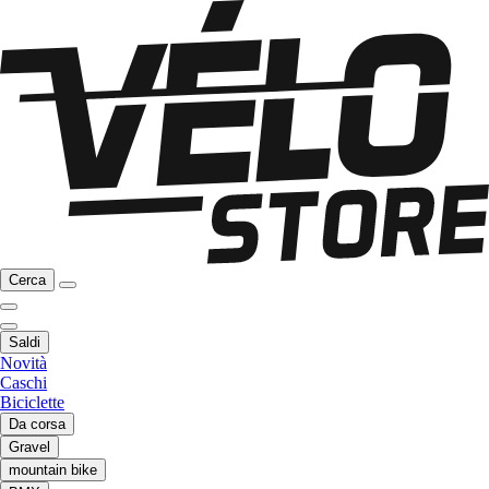
Cerca
Saldi
Novità
Caschi
Biciclette
Da corsa
Gravel
mountain bike