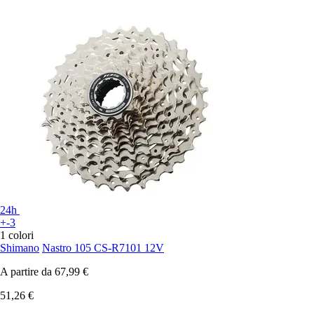
24h
+-3
1 colori
Shimano
Nastro 105 CS-R7101 12V
A partire da
67,99 €
51,26 €