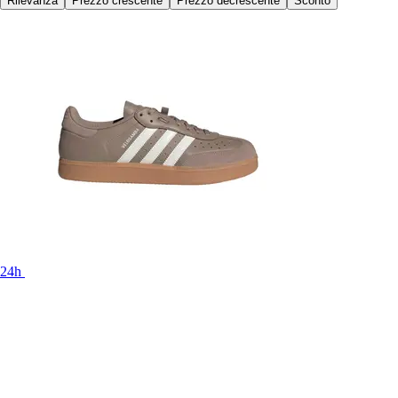
Rilevanza
Prezzo crescente
Prezzo decrescente
Sconto
24h