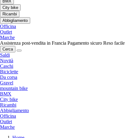
BMX
City bike
Ricambi
Abbigliamento
Officina
Outlet
Marche
Assistenza post-vendita in Francia
Pagamento sicuro
Reso facile
Cerca
Saldi
Novità
Caschi
Biciclette
Da corsa
Gravel
mountain bike
BMX
City bike
Ricambi
Abbigliamento
Officina
Outlet
Marche
Home