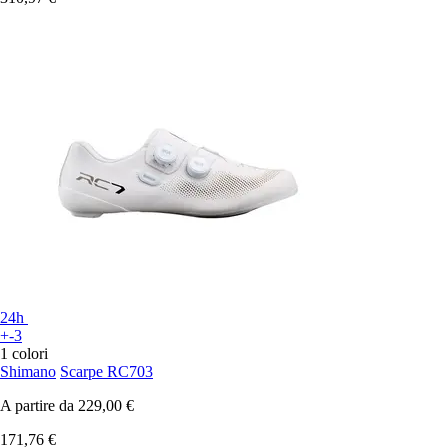
24h
+-3
1 colori
Shimano
Scarpe RC703
A partire da
229,00 €
171,76 €