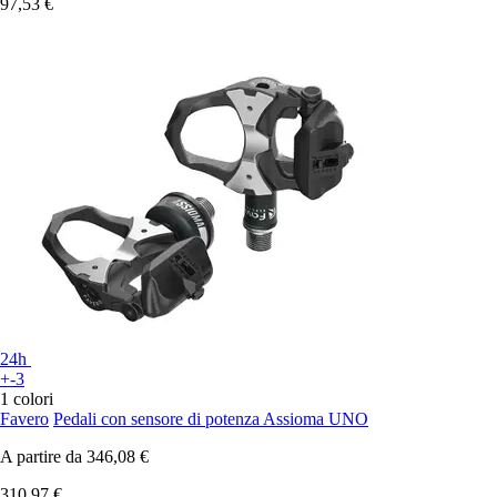
97,53 €
24h
+-3
1 colori
Favero
Pedali con sensore di potenza Assioma UNO
A partire da
346,08 €
310,97 €