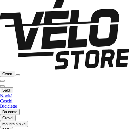
Cerca
Saldi
Novità
Caschi
Biciclette
Da corsa
Gravel
mountain bike