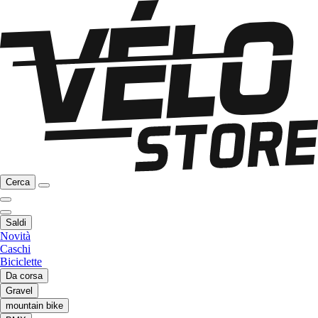
Cerca
Saldi
Novità
Caschi
Biciclette
Da corsa
Gravel
mountain bike