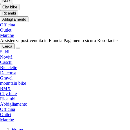
BMX
City bike
Ricambi
Abbigliamento
Officina
Outlet
Marche
Assistenza post-vendita in Francia
Pagamento sicuro
Reso facile
Cerca
Saldi
Novità
Caschi
Biciclette
Da corsa
Gravel
mountain bike
BMX
City bike
Ricambi
Abbigliamento
Officina
Outlet
Marche
Home