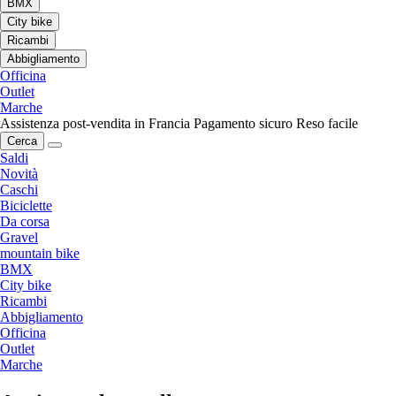
BMX
City bike
Ricambi
Abbigliamento
Officina
Outlet
Marche
Assistenza post-vendita in Francia
Pagamento sicuro
Reso facile
Cerca
Saldi
Novità
Caschi
Biciclette
Da corsa
Gravel
mountain bike
BMX
City bike
Ricambi
Abbigliamento
Officina
Outlet
Marche