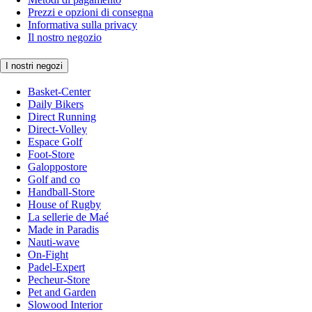
Prezzi e opzioni di consegna
Informativa sulla privacy
Il nostro negozio
I nostri negozi
Basket-Center
Daily Bikers
Direct Running
Direct-Volley
Espace Golf
Foot-Store
Galoppostore
Golf and co
Handball-Store
House of Rugby
La sellerie de Maé
Made in Paradis
Nauti-wave
On-Fight
Padel-Expert
Pecheur-Store
Pet and Garden
Slowood Interior