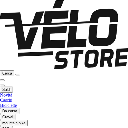
Cerca
Saldi
Novità
Caschi
Biciclette
Da corsa
Gravel
mountain bike