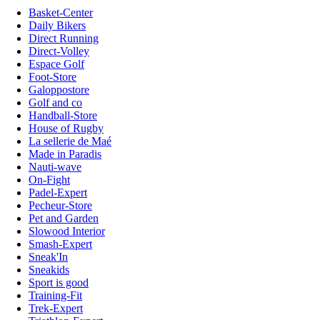
Basket-Center
Daily Bikers
Direct Running
Direct-Volley
Espace Golf
Foot-Store
Galoppostore
Golf and co
Handball-Store
House of Rugby
La sellerie de Maé
Made in Paradis
Nauti-wave
On-Fight
Padel-Expert
Pecheur-Store
Pet and Garden
Slowood Interior
Smash-Expert
Sneak'In
Sneakids
Sport is good
Training-Fit
Trek-Expert