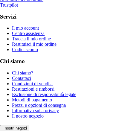
Trustpilot
Servizi
Il mio account
Centro assistenza
Traccia il mio ordine
Restituisci il mio ordine
Codici sconto
Chi siamo
Chi siamo?
Contattaci
Condizioni di vendita
Restituzioni e rimborsi
Esclusione di responsabilità legale
Metodi di pagamento
Prezzi e opzioni di consegna
Informativa sulla privacy
Il nostro negozio
I nostri negozi