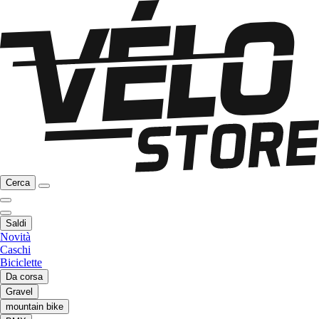
Cerca
Saldi
Novità
Caschi
Biciclette
Da corsa
Gravel
mountain bike