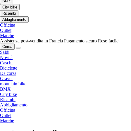
BMX
City bike
Ricambi
Abbigliamento
Officina
Outlet
Marche
Assistenza post-vendita in Francia
Pagamento sicuro
Reso facile
Cerca
Saldi
Novità
Caschi
Biciclette
Da corsa
Gravel
mountain bike
BMX
City bike
Ricambi
Abbigliamento
Officina
Outlet
Marche