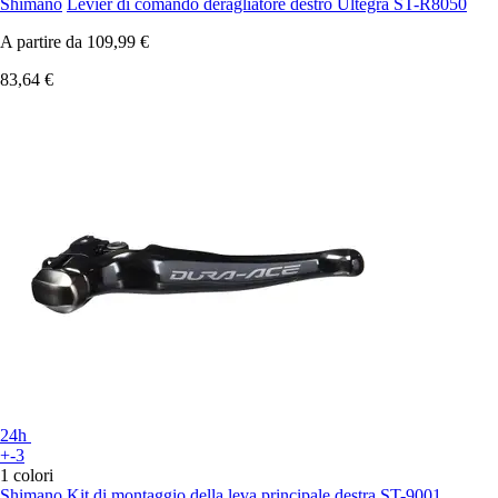
Shimano
Levier di comando deragliatore destro Ultegra ST-R8050
A partire da
109,99 €
83,64 €
24h
+-3
1 colori
Shimano
Kit di montaggio della leva principale destra ST-9001