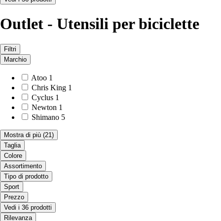
Outlet - Utensili per biciclette
Filtri
Marchio
Atoo
1
Chris King
1
Cyclus
1
Newton
1
Shimano
5
Mostra di più
(21)
Taglia
Colore
Assortimento
Tipo di prodotto
Sport
Prezzo
Vedi i 36 prodotti
Rilevanza