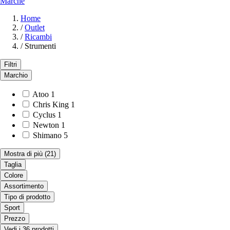
Marche
Home
/
Outlet
/
Ricambi
/
Strumenti
Filtri
Marchio
Atoo
1
Chris King
1
Cyclus
1
Newton
1
Shimano
5
Mostra di più
(21)
Taglia
Colore
Assortimento
Tipo di prodotto
Sport
Prezzo
Vedi i 36 prodotti