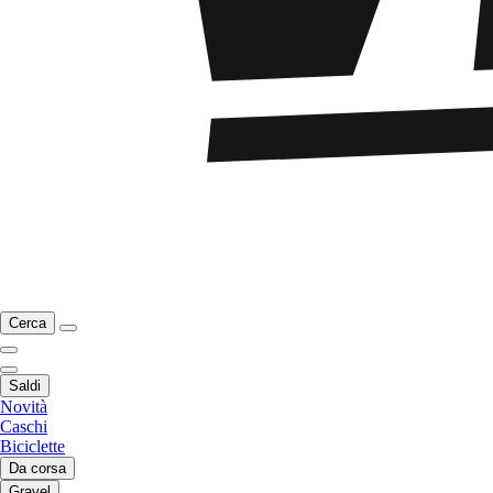
Cerca
Saldi
Novità
Caschi
Biciclette
Da corsa
Gravel