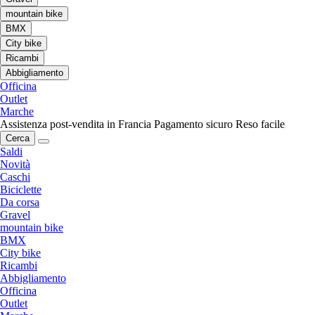
mountain bike
BMX
City bike
Ricambi
Abbigliamento
Officina
Outlet
Marche
Assistenza post-vendita in Francia
Pagamento sicuro
Reso facile
Cerca
Saldi
Novità
Caschi
Biciclette
Da corsa
Gravel
mountain bike
BMX
City bike
Ricambi
Abbigliamento
Officina
Outlet