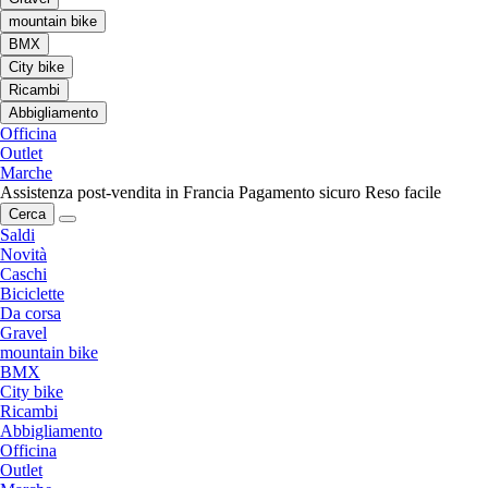
mountain bike
BMX
City bike
Ricambi
Abbigliamento
Officina
Outlet
Marche
Assistenza post-vendita in Francia
Pagamento sicuro
Reso facile
Cerca
Saldi
Novità
Caschi
Biciclette
Da corsa
Gravel
mountain bike
BMX
City bike
Ricambi
Abbigliamento
Officina
Outlet