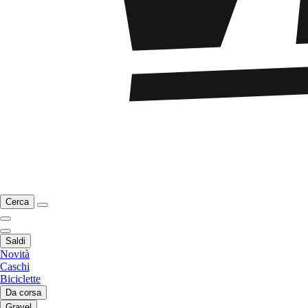
Cerca
Saldi
Novità
Caschi
Biciclette
Da corsa
Gravel