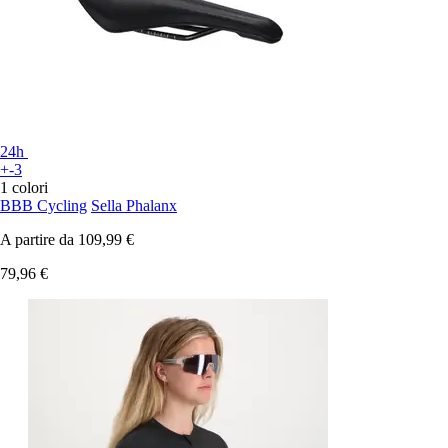
24h
+-3
1 colori
BBB Cycling
Sella Phalanx
A partire da
109,99 €
79,96 €