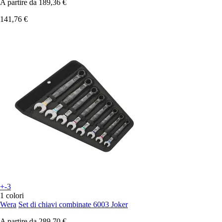
A partire da
189,36 €
141,76 €
+-3
1 colori
Wera
Set di chiavi combinate 6003 Joker
A partire da
289,70 €