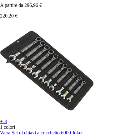
A partire da
296,96 €
220,20 €
+-3
1 colori
Wera
Set di chiavi a cricchetto 6000 Joker