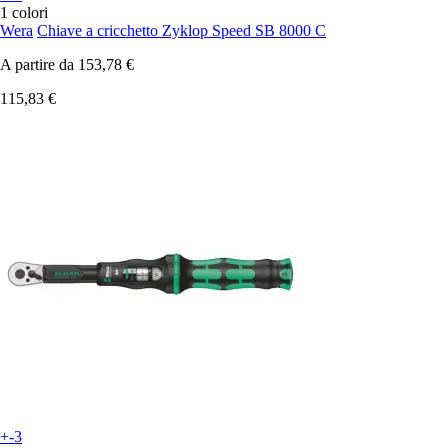
1 colori
Wera
Chiave a cricchetto Zyklop Speed SB 8000 C
A partire da
153,78 €
115,83 €
+-3