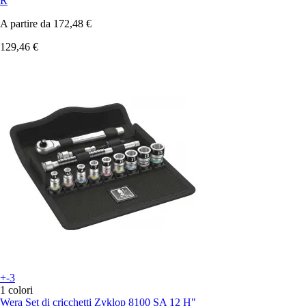
R
A partire da
172,48 €
129,46 €
+-3
1 colori
Wera
Set di cricchetti Zyklop 8100 SA 12 H"