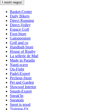
I nostri negozi
Basket-Center
Daily Bikers
Direct Running
Direct-Volley
Espace Golf
Foot-Store
Galoppostore
Golf and co
Handball-Store
House of Rugby
La sellerie de Maé
Made in Paradis
Nauti-wave
On-Fight
Padel-Expert
Pecheur-Store
Pet and Garden
Slowood Interior
Smash-Expert
Sneak'In
Sneakids
Sport is good
Training-Fit