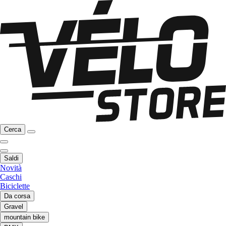
Cerca
Saldi
Novità
Caschi
Biciclette
Da corsa
Gravel
mountain bike