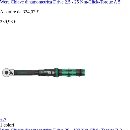
Wera
Chiave dinamometrica Drive 2,5 - 25 Nm-Click-Torque A 5
A partire da
324,02 €
239,93 €
+-3
1 colori