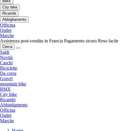
BMX
City bike
Ricambi
Abbigliamento
Officina
Outlet
Marche
Assistenza post-vendita in Francia
Pagamento sicuro
Reso facile
Cerca
Saldi
Novità
Caschi
Biciclette
Da corsa
Gravel
mountain bike
BMX
City bike
Ricambi
Abbigliamento
Officina
Outlet
Marche
Home