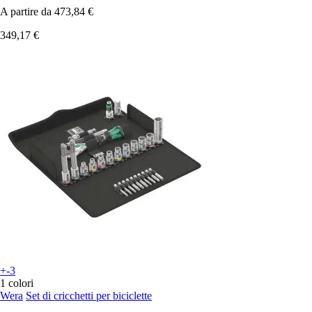
A partire da
473,84 €
349,17 €
+-3
1 colori
Wera
Set di cricchetti per biciclette