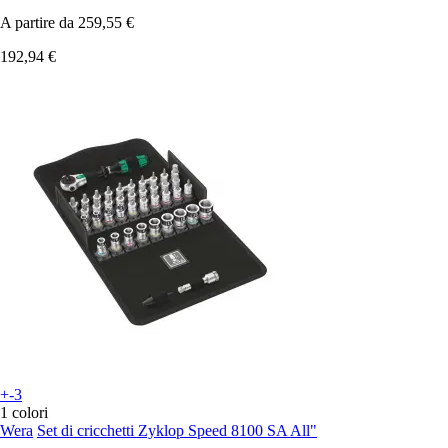
A partire da
259,55 €
192,94 €
+-3
1 colori
Wera
Set di cricchetti Zyklop Speed 8100 SA All"