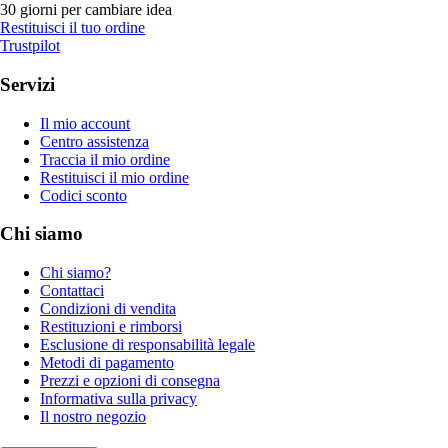
30 giorni per cambiare idea
Restituisci il tuo ordine
Trustpilot
Servizi
Il mio account
Centro assistenza
Traccia il mio ordine
Restituisci il mio ordine
Codici sconto
Chi siamo
Chi siamo?
Contattaci
Condizioni di vendita
Restituzioni e rimborsi
Esclusione di responsabilità legale
Metodi di pagamento
Prezzi e opzioni di consegna
Informativa sulla privacy
Il nostro negozio