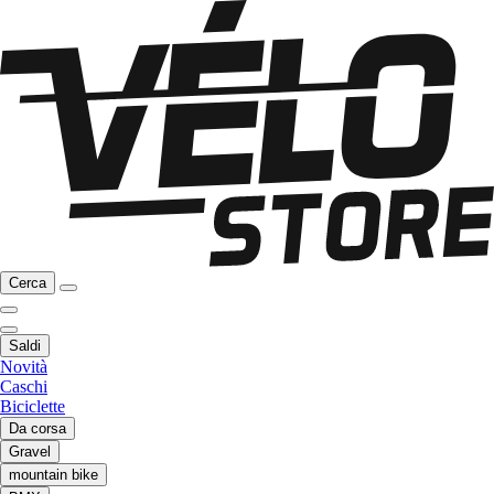
Cerca
Saldi
Novità
Caschi
Biciclette
Da corsa
Gravel
mountain bike