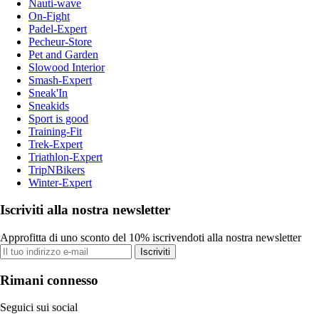
Nauti-wave
On-Fight
Padel-Expert
Pecheur-Store
Pet and Garden
Slowood Interior
Smash-Expert
Sneak'In
Sneakids
Sport is good
Training-Fit
Trek-Expert
Triathlon-Expert
TripNBikers
Winter-Expert
Iscriviti alla nostra newsletter
Approfitta di uno sconto del 10% iscrivendoti alla nostra newsletter
Iscriviti
Rimani connesso
Seguici sui social