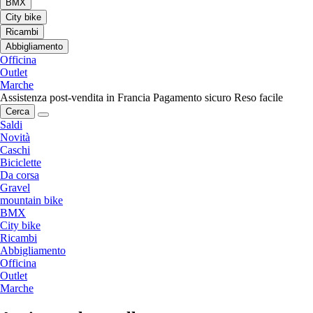
BMX
City bike
Ricambi
Abbigliamento
Officina
Outlet
Marche
Assistenza post-vendita in Francia
Pagamento sicuro
Reso facile
Cerca
Saldi
Novità
Caschi
Biciclette
Da corsa
Gravel
mountain bike
BMX
City bike
Ricambi
Abbigliamento
Officina
Outlet
Marche