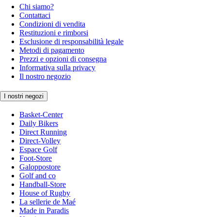
Chi siamo?
Contattaci
Condizioni di vendita
Restituzioni e rimborsi
Esclusione di responsabilità legale
Metodi di pagamento
Prezzi e opzioni di consegna
Informativa sulla privacy
Il nostro negozio
I nostri negozi
Basket-Center
Daily Bikers
Direct Running
Direct-Volley
Espace Golf
Foot-Store
Galoppostore
Golf and co
Handball-Store
House of Rugby
La sellerie de Maé
Made in Paradis