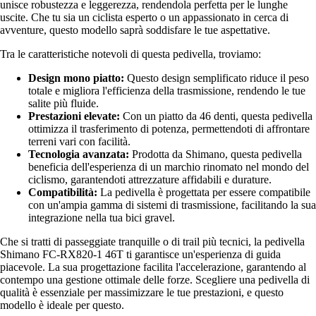
unisce robustezza e leggerezza, rendendola perfetta per le lunghe
uscite. Che tu sia un ciclista esperto o un appassionato in cerca di
avventure, questo modello saprà soddisfare le tue aspettative.
Tra le caratteristiche notevoli di questa pedivella, troviamo:
Design mono piatto:
Questo design semplificato riduce il peso
totale e migliora l'efficienza della trasmissione, rendendo le tue
salite più fluide.
Prestazioni elevate:
Con un piatto da 46 denti, questa pedivella
ottimizza il trasferimento di potenza, permettendoti di affrontare
terreni vari con facilità.
Tecnologia avanzata:
Prodotta da Shimano, questa pedivella
beneficia dell'esperienza di un marchio rinomato nel mondo del
ciclismo, garantendoti attrezzature affidabili e durature.
Compatibilità:
La pedivella è progettata per essere compatibile
con un'ampia gamma di sistemi di trasmissione, facilitando la sua
integrazione nella tua bici gravel.
Che si tratti di passeggiate tranquille o di trail più tecnici, la pedivella
Shimano FC-RX820-1 46T ti garantisce un'esperienza di guida
piacevole. La sua progettazione facilita l'accelerazione, garantendo al
contempo una gestione ottimale delle forze. Scegliere una pedivella di
qualità è essenziale per massimizzare le tue prestazioni, e questo
modello è ideale per questo.