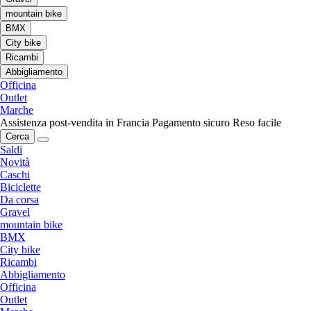
mountain bike
BMX
City bike
Ricambi
Abbigliamento
Officina
Outlet
Marche
Assistenza post-vendita in Francia
Pagamento sicuro
Reso facile
Cerca
Saldi
Novità
Caschi
Biciclette
Da corsa
Gravel
mountain bike
BMX
City bike
Ricambi
Abbigliamento
Officina
Outlet