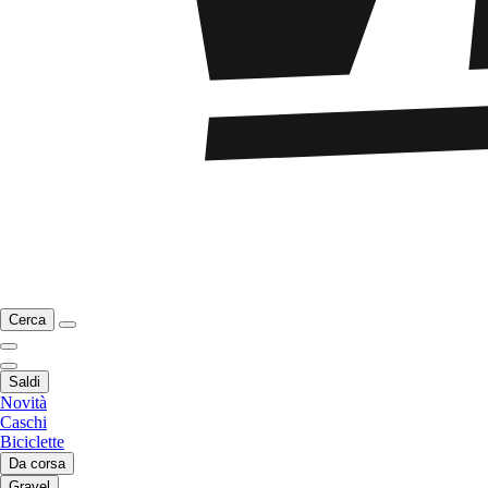
Cerca
Saldi
Novità
Caschi
Biciclette
Da corsa
Gravel