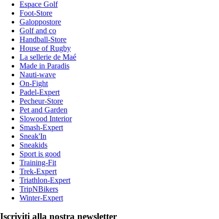
Espace Golf
Foot-Store
Galoppostore
Golf and co
Handball-Store
House of Rugby
La sellerie de Maé
Made in Paradis
Nauti-wave
On-Fight
Padel-Expert
Pecheur-Store
Pet and Garden
Slowood Interior
Smash-Expert
Sneak'In
Sneakids
Sport is good
Training-Fit
Trek-Expert
Triathlon-Expert
TripNBikers
Winter-Expert
Iscriviti alla nostra newsletter