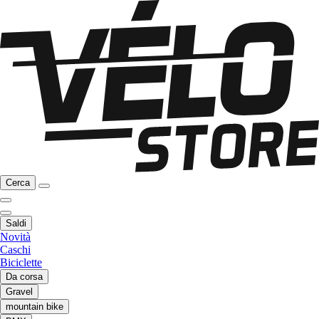
Cerca
Saldi
Novità
Caschi
Biciclette
Da corsa
Gravel
mountain bike