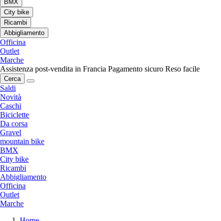
BMX
City bike
Ricambi
Abbigliamento
Officina
Outlet
Marche
Assistenza post-vendita in Francia
Pagamento sicuro
Reso facile
Cerca
Saldi
Novità
Caschi
Biciclette
Da corsa
Gravel
mountain bike
BMX
City bike
Ricambi
Abbigliamento
Officina
Outlet
Marche
Home