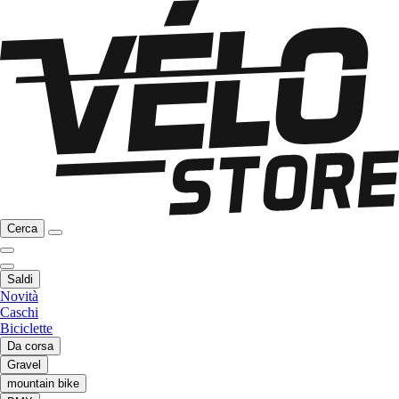
Cerca
Saldi
Novità
Caschi
Biciclette
Da corsa
Gravel
mountain bike