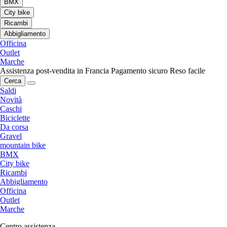
BMX
City bike
Ricambi
Abbigliamento
Officina
Outlet
Marche
Assistenza post-vendita in Francia
Pagamento sicuro
Reso facile
Cerca
Saldi
Novità
Caschi
Biciclette
Da corsa
Gravel
mountain bike
BMX
City bike
Ricambi
Abbigliamento
Officina
Outlet
Marche
Centro assistenza