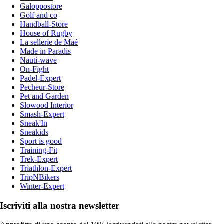
Galoppostore
Golf and co
Handball-Store
House of Rugby
La sellerie de Maé
Made in Paradis
Nauti-wave
On-Fight
Padel-Expert
Pecheur-Store
Pet and Garden
Slowood Interior
Smash-Expert
Sneak'In
Sneakids
Sport is good
Training-Fit
Trek-Expert
Triathlon-Expert
TripNBikers
Winter-Expert
Iscriviti alla nostra newsletter