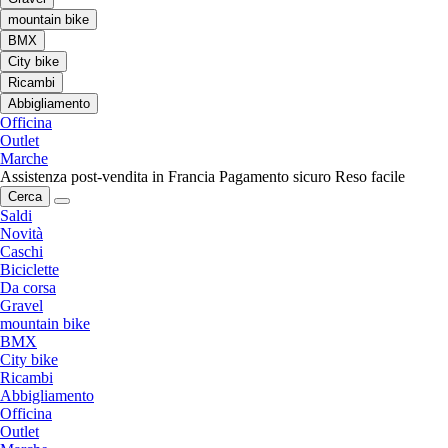
mountain bike
BMX
City bike
Ricambi
Abbigliamento
Officina
Outlet
Marche
Assistenza post-vendita in Francia
Pagamento sicuro
Reso facile
Cerca
Saldi
Novità
Caschi
Biciclette
Da corsa
Gravel
mountain bike
BMX
City bike
Ricambi
Abbigliamento
Officina
Outlet