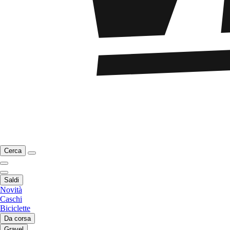
Cerca
Saldi
Novità
Caschi
Biciclette
Da corsa
Gravel