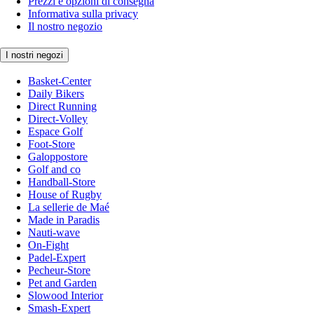
Prezzi e opzioni di consegna
Informativa sulla privacy
Il nostro negozio
I nostri negozi
Basket-Center
Daily Bikers
Direct Running
Direct-Volley
Espace Golf
Foot-Store
Galoppostore
Golf and co
Handball-Store
House of Rugby
La sellerie de Maé
Made in Paradis
Nauti-wave
On-Fight
Padel-Expert
Pecheur-Store
Pet and Garden
Slowood Interior
Smash-Expert