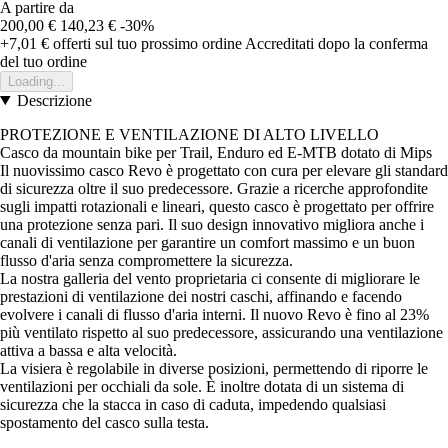
A partire da
200,00 €
140,23 €
-30%
+7,01 €
offerti sul tuo prossimo ordine
Accreditati dopo la conferma
del tuo ordine
Loading...
Descrizione
PROTEZIONE E VENTILAZIONE DI ALTO LIVELLO
Casco da mountain bike per Trail, Enduro ed E-MTB dotato di Mips
Il nuovissimo casco Revo è progettato con cura per elevare gli standard
di sicurezza oltre il suo predecessore. Grazie a ricerche approfondite
sugli impatti rotazionali e lineari, questo casco è progettato per offrire
una protezione senza pari. Il suo design innovativo migliora anche i
canali di ventilazione per garantire un comfort massimo e un buon
flusso d'aria senza compromettere la sicurezza.
La nostra galleria del vento proprietaria ci consente di migliorare le
prestazioni di ventilazione dei nostri caschi, affinando e facendo
evolvere i canali di flusso d'aria interni. Il nuovo Revo è fino al 23%
più ventilato rispetto al suo predecessore, assicurando una ventilazione
attiva a bassa e alta velocità.
La visiera è regolabile in diverse posizioni, permettendo di riporre le
ventilazioni per occhiali da sole. È inoltre dotata di un sistema di
sicurezza che la stacca in caso di caduta, impedendo qualsiasi
spostamento del casco sulla testa.