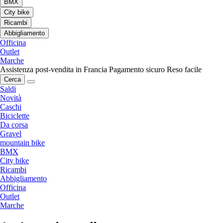
BMX
City bike
Ricambi
Abbigliamento
Officina
Outlet
Marche
Assistenza post-vendita in Francia
Pagamento sicuro
Reso facile
Cerca
Saldi
Novità
Caschi
Biciclette
Da corsa
Gravel
mountain bike
BMX
City bike
Ricambi
Abbigliamento
Officina
Outlet
Marche