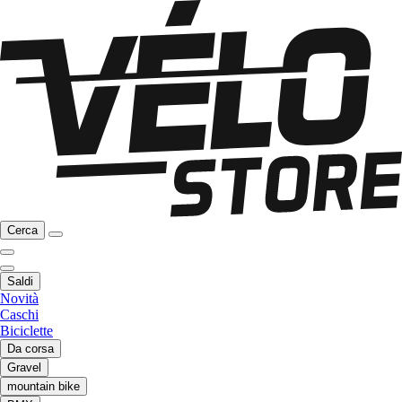
Cerca
Saldi
Novità
Caschi
Biciclette
Da corsa
Gravel
mountain bike