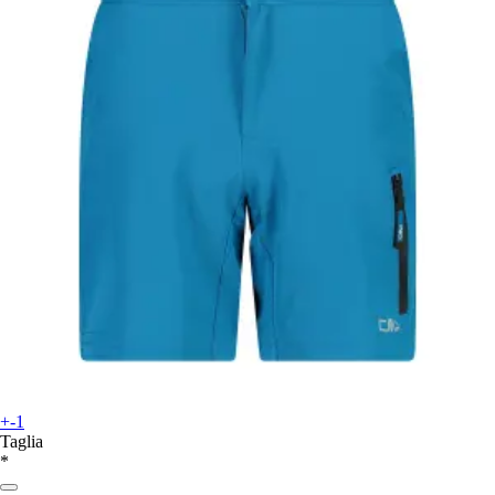
+-1
Taglia
*