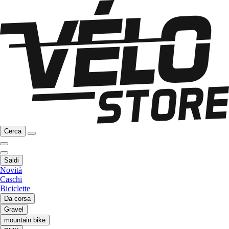
Cerca
Saldi
Novità
Caschi
Biciclette
Da corsa
Gravel
mountain bike