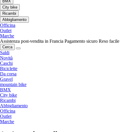
BMX
City bike
Ricambi
Abbigliamento
Officina
Outlet
Marche
Assistenza post-vendita in Francia
Pagamento sicuro
Reso facile
Cerca
Saldi
Novità
Caschi
Biciclette
Da corsa
Gravel
mountain bike
BMX
City bike
Ricambi
Abbigliamento
Officina
Outlet
Marche