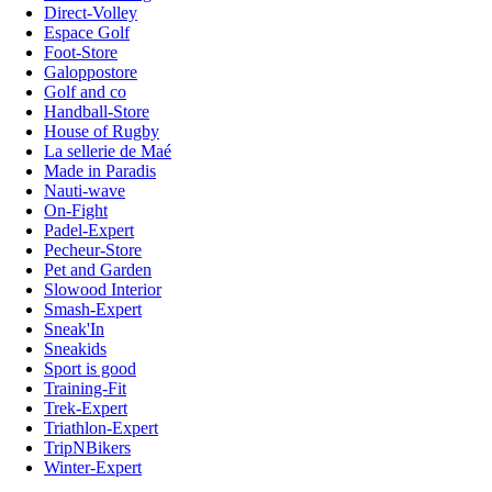
Direct-Volley
Espace Golf
Foot-Store
Galoppostore
Golf and co
Handball-Store
House of Rugby
La sellerie de Maé
Made in Paradis
Nauti-wave
On-Fight
Padel-Expert
Pecheur-Store
Pet and Garden
Slowood Interior
Smash-Expert
Sneak'In
Sneakids
Sport is good
Training-Fit
Trek-Expert
Triathlon-Expert
TripNBikers
Winter-Expert