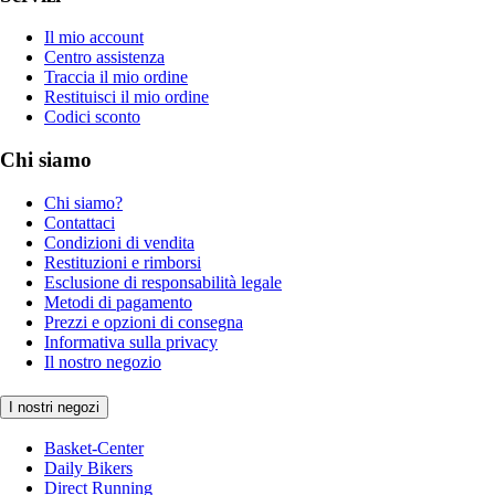
Il mio account
Centro assistenza
Traccia il mio ordine
Restituisci il mio ordine
Codici sconto
Chi siamo
Chi siamo?
Contattaci
Condizioni di vendita
Restituzioni e rimborsi
Esclusione di responsabilità legale
Metodi di pagamento
Prezzi e opzioni di consegna
Informativa sulla privacy
Il nostro negozio
I nostri negozi
Basket-Center
Daily Bikers
Direct Running