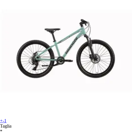
+-1
Taglia
*