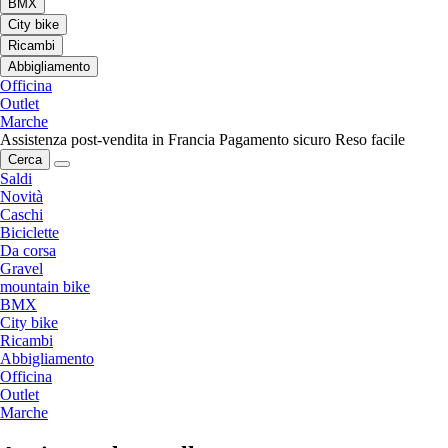
BMX
City bike
Ricambi
Abbigliamento
Officina
Outlet
Marche
Assistenza post-vendita in Francia
Pagamento sicuro
Reso facile
Cerca
Saldi
Novità
Caschi
Biciclette
Da corsa
Gravel
mountain bike
BMX
City bike
Ricambi
Abbigliamento
Officina
Outlet
Marche