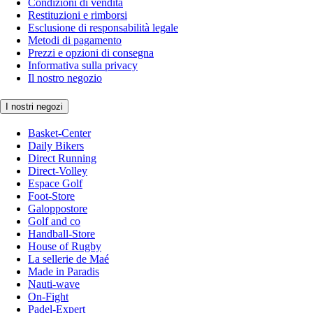
Condizioni di vendita
Restituzioni e rimborsi
Esclusione di responsabilità legale
Metodi di pagamento
Prezzi e opzioni di consegna
Informativa sulla privacy
Il nostro negozio
I nostri negozi
Basket-Center
Daily Bikers
Direct Running
Direct-Volley
Espace Golf
Foot-Store
Galoppostore
Golf and co
Handball-Store
House of Rugby
La sellerie de Maé
Made in Paradis
Nauti-wave
On-Fight
Padel-Expert