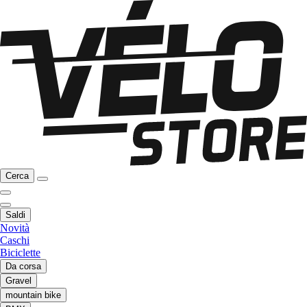
Cerca
Saldi
Novità
Caschi
Biciclette
Da corsa
Gravel
mountain bike