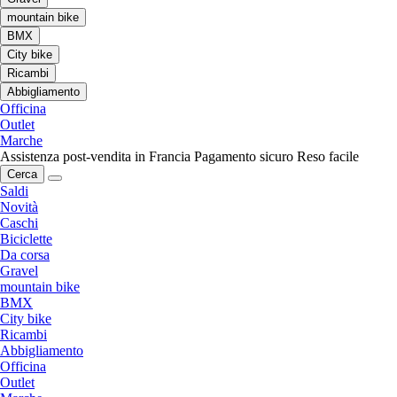
mountain bike
BMX
City bike
Ricambi
Abbigliamento
Officina
Outlet
Marche
Assistenza post-vendita in Francia
Pagamento sicuro
Reso facile
Cerca
Saldi
Novità
Caschi
Biciclette
Da corsa
Gravel
mountain bike
BMX
City bike
Ricambi
Abbigliamento
Officina
Outlet