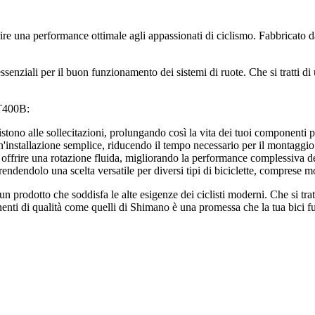
na performance ottimale agli appassionati di ciclismo. Fabbricato da u
ssenziali per il buon funzionamento dei sistemi di ruote. Che si tratti di
MT400B:
istono alle sollecitazioni, prolungando così la vita dei tuoi componenti p
'installazione semplice, riducendo il tempo necessario per il montaggio
e offrire una rotazione fluida, migliorando la performance complessiva de
endendolo una scelta versatile per diversi tipi di biciclette, comprese m
otto che soddisfa le alte esigenze dei ciclisti moderni. Che si tratti d
nenti di qualità come quelli di Shimano è una promessa che la tua bici f