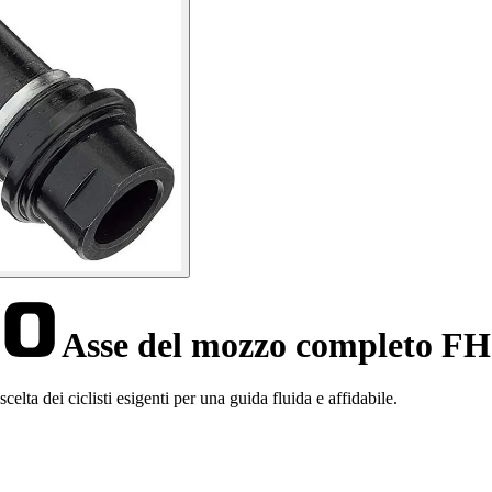
Asse del mozzo completo 
a dei ciclisti esigenti per una guida fluida e affidabile.