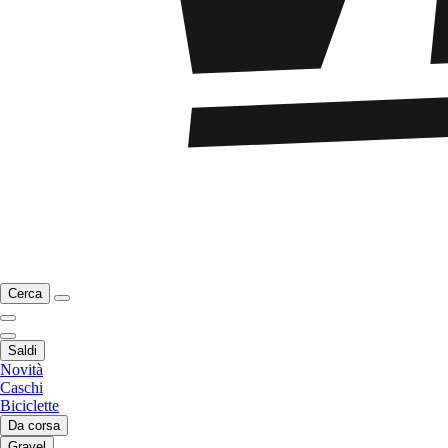
Cerca
Saldi
Novità
Caschi
Biciclette
Da corsa
Gravel