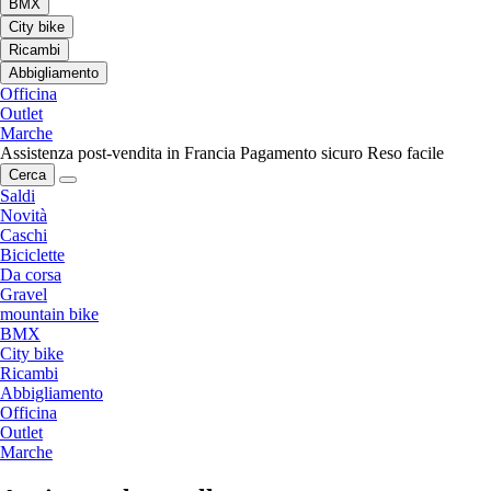
BMX
City bike
Ricambi
Abbigliamento
Officina
Outlet
Marche
Assistenza post-vendita in Francia
Pagamento sicuro
Reso facile
Cerca
Saldi
Novità
Caschi
Biciclette
Da corsa
Gravel
mountain bike
BMX
City bike
Ricambi
Abbigliamento
Officina
Outlet
Marche