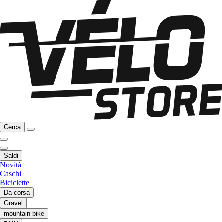
Cerca
Saldi
Novità
Caschi
Biciclette
Da corsa
Gravel
mountain bike