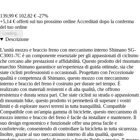
139,99 €
102,82 €
-27%
+5,14 €
offerti sul tuo prossimo ordine
Accreditati dopo la conferma
del tuo ordine
Loading...
Descrizione
L'unità mozzo e braccio freno con meccanismo interno Shimano SG-
C3001-7C è un componente essenziale per gli appassionati di ciclismo
che cercano alte prestazioni e affidabilità. Questo prodotto del rinomato
marchio Shimano garantisce un'esperienza di guida ottimale, sia che
siate ciclisti professionisti o occasionali. Progettato con l'eccezionale
qualità e competenza di Shimano, questo mozzo con meccanismo
interno e braccio del freno è costruito per durare nel tempo. È
realizzato con materiali resistenti e di alta qualità, che offrono
resistenza e durata senza pari. Che siate ciclisti su strada o appassionati
di mountain bike, questo prodotto vi permetterà di superare i vostri
limiti e di esplorare nuovi terreni in tutta tranquillità. Compatible
Compatibile con un'ampia gamma di biciclette, questo meccanismo di
mozzo interno e braccio del freno è facile da installare e mantenere. Il
suo design ergonomico e funzionale offre una presa facile e
confortevole, consentendo di controllare la bicicletta in tutta sicurezza.
Inoltre, grazie al suo meccanismo interno di alta qualità, questo
prodotto garantisce cambi di marcia e frenate fluide e precise. Il mozzo