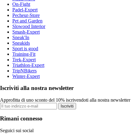
On-Fight
Padel-Expert
Pecheur-Store
Pet and Garden
Slowood Interior
Smash-Expert
Sneak'In
Sneakids
Sport is good
Training-Fit
Trek-Expert
Triathlon-Expert
TripNBikers
Winter-Expert
Iscriviti alla nostra newsletter
Approfitta di uno sconto del 10% iscrivendoti alla nostra newsletter
Iscriviti
Rimani connesso
Seguici sui social