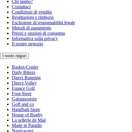
Chi siamo?
Contattaci
Condizioni di vendita
Restituzioni e rimborsi
Esclusione di responsabilità legale
Metodi di pagamento
Prezzi e opzioni di consegna
Informativa sulla privacy
Il nostro negozio
I nostri negozi
Basket-Center
Daily Bikers
Direct Running
Direct-Volley
Espace Golf
Foot-Store
Galoppostore
Golf and co
Handball-Store
House of Rugby
La sellerie de Maé
Made in Paradis
Nauti-wave