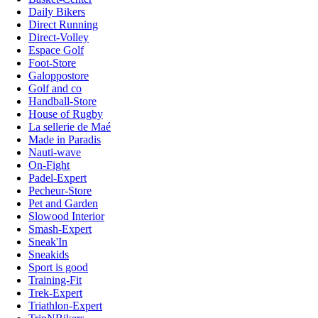
Daily Bikers
Direct Running
Direct-Volley
Espace Golf
Foot-Store
Galoppostore
Golf and co
Handball-Store
House of Rugby
La sellerie de Maé
Made in Paradis
Nauti-wave
On-Fight
Padel-Expert
Pecheur-Store
Pet and Garden
Slowood Interior
Smash-Expert
Sneak'In
Sneakids
Sport is good
Training-Fit
Trek-Expert
Triathlon-Expert