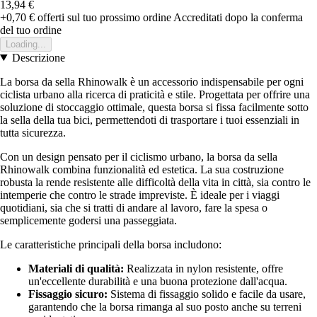
13,94 €
+0,70 €
offerti sul tuo prossimo ordine
Accreditati dopo la conferma
del tuo ordine
Loading...
Descrizione
La borsa da sella Rhinowalk è un accessorio indispensabile per ogni
ciclista urbano alla ricerca di praticità e stile. Progettata per offrire una
soluzione di stoccaggio ottimale, questa borsa si fissa facilmente sotto
la sella della tua bici, permettendoti di trasportare i tuoi essenziali in
tutta sicurezza.
Con un design pensato per il ciclismo urbano, la borsa da sella
Rhinowalk combina funzionalità ed estetica. La sua costruzione
robusta la rende resistente alle difficoltà della vita in città, sia contro le
intemperie che contro le strade impreviste. È ideale per i viaggi
quotidiani, sia che si tratti di andare al lavoro, fare la spesa o
semplicemente godersi una passeggiata.
Le caratteristiche principali della borsa includono:
Materiali di qualità:
Realizzata in nylon resistente, offre
un'eccellente durabilità e una buona protezione dall'acqua.
Fissaggio sicuro:
Sistema di fissaggio solido e facile da usare,
garantendo che la borsa rimanga al suo posto anche su terreni