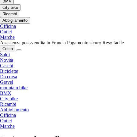
BMX
City bike
Ricambi
Abbigliamento
Officina
Outlet
Marche
Assistenza post-vendita in Francia
Pagamento sicuro
Reso facile
Cerca
Saldi
Novità
Caschi
Biciclette
Da corsa
Gravel
mountain bike
BMX
City bike
Ricambi
Abbigliamento
Officina
Outlet
Marche