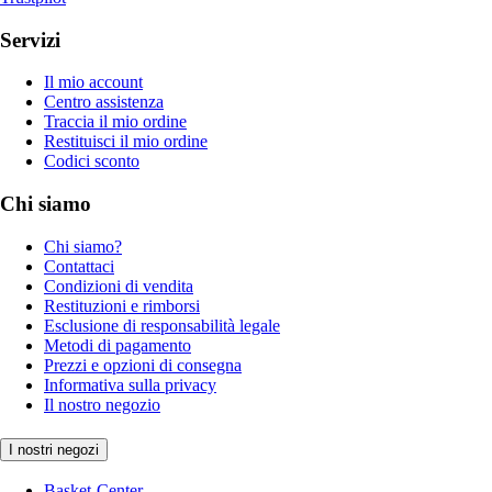
Servizi
Il mio account
Centro assistenza
Traccia il mio ordine
Restituisci il mio ordine
Codici sconto
Chi siamo
Chi siamo?
Contattaci
Condizioni di vendita
Restituzioni e rimborsi
Esclusione di responsabilità legale
Metodi di pagamento
Prezzi e opzioni di consegna
Informativa sulla privacy
Il nostro negozio
I nostri negozi
Basket-Center