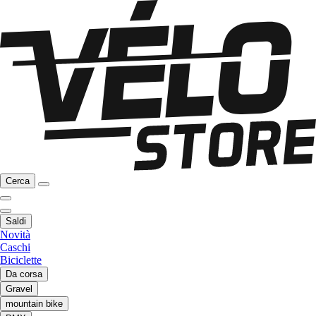
Cerca
Saldi
Novità
Caschi
Biciclette
Da corsa
Gravel
mountain bike