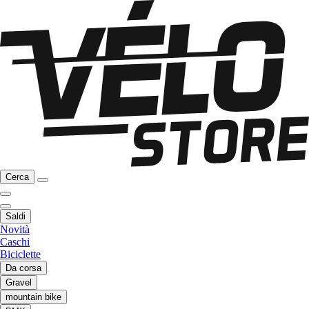
Cerca
Saldi
Novità
Caschi
Biciclette
Da corsa
Gravel
mountain bike