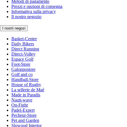
Metodi di pagamento
Prezzi e opzioni di consegna
Informativa sulla privacy
Il nostro negozio
I nostri negozi
Basket-Center
Daily Bikers
Direct Running
Direct-Volley
Espace Golf
Foot-Store
Galoppostore
Golf and co
Handball-Store
House of Rugby
La sellerie de Maé
Made in Paradis
Nauti-wave
On-Fight
Padel-Expert
Pecheur-Store
Pet and Garden
Slowood Interior