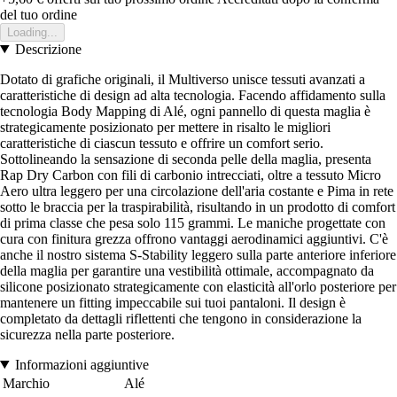
del tuo ordine
Loading...
Descrizione
Dotato di grafiche originali, il Multiverso unisce tessuti avanzati a
caratteristiche di design ad alta tecnologia. Facendo affidamento sulla
tecnologia Body Mapping di Alé, ogni pannello di questa maglia è
strategicamente posizionato per mettere in risalto le migliori
caratteristiche di ciascun tessuto e offrire un comfort serio.
Sottolineando la sensazione di seconda pelle della maglia, presenta
Rap Dry Carbon con fili di carbonio intrecciati, oltre a tessuto Micro
Aero ultra leggero per una circolazione dell'aria costante e Pima in rete
sotto le braccia per la traspirabilità, risultando in un prodotto di comfort
di prima classe che pesa solo 115 grammi. Le maniche progettate con
cura con finitura grezza offrono vantaggi aerodinamici aggiuntivi. C'è
anche il nostro sistema S-Stability leggero sulla parte anteriore inferiore
della maglia per garantire una vestibilità ottimale, accompagnato da
silicone posizionato strategicamente con elasticità all'orlo posteriore per
mantenere un fitting impeccabile sui tuoi pantaloni. Il design è
completato da dettagli riflettenti che tengono in considerazione la
sicurezza nella parte posteriore.
Informazioni aggiuntive
Marchio
Alé