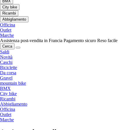
BMX
City bike
Ricambi
Abbigliamento
Officina
Outlet
Marche
Assistenza post-vendita in Francia
Pagamento sicuro
Reso facile
Cerca
Saldi
Novità
Caschi
Biciclette
Da corsa
Gravel
mountain bike
BMX
City bike
Ricambi
Abbigliamento
Officina
Outlet
Marche