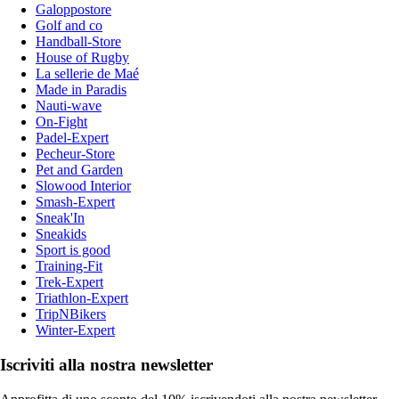
Galoppostore
Golf and co
Handball-Store
House of Rugby
La sellerie de Maé
Made in Paradis
Nauti-wave
On-Fight
Padel-Expert
Pecheur-Store
Pet and Garden
Slowood Interior
Smash-Expert
Sneak'In
Sneakids
Sport is good
Training-Fit
Trek-Expert
Triathlon-Expert
TripNBikers
Winter-Expert
Iscriviti alla nostra newsletter