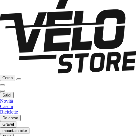
Cerca
Saldi
Novità
Caschi
Biciclette
Da corsa
Gravel
mountain bike