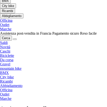
BMX
City bike
Ricambi
Abbigliamento
Officina
Outlet
Marche
Assistenza post-vendita in Francia
Pagamento sicuro
Reso facile
Cerca
Saldi
Novità
Caschi
Biciclette
Da corsa
Gravel
mountain bike
BMX
City bike
Ricambi
Abbigliamento
Officina
Outlet
Marche