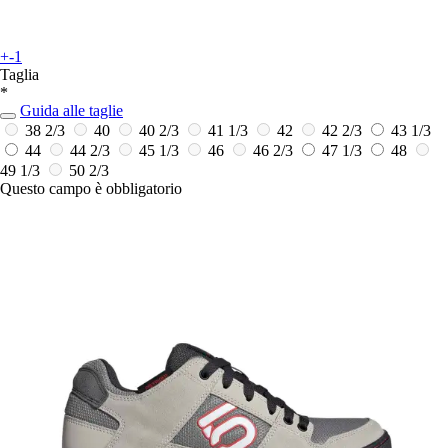
+-1
Taglia
*
Guida alle taglie
38 2/3
40
40 2/3
41 1/3
42
42 2/3
43 1/3
44
44 2/3
45 1/3
46
46 2/3
47 1/3
48
49 1/3
50 2/3
Questo campo è obbligatorio