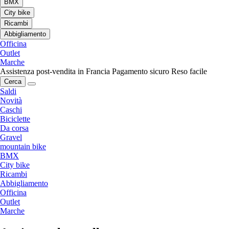
BMX
City bike
Ricambi
Abbigliamento
Officina
Outlet
Marche
Assistenza post-vendita in Francia
Pagamento sicuro
Reso facile
Cerca
Saldi
Novità
Caschi
Biciclette
Da corsa
Gravel
mountain bike
BMX
City bike
Ricambi
Abbigliamento
Officina
Outlet
Marche