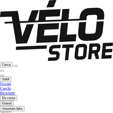
Cerca
Saldi
Novità
Caschi
Biciclette
Da corsa
Gravel
mountain bike