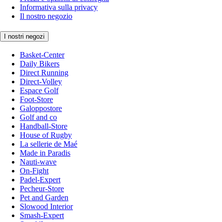
Informativa sulla privacy
Il nostro negozio
I nostri negozi
Basket-Center
Daily Bikers
Direct Running
Direct-Volley
Espace Golf
Foot-Store
Galoppostore
Golf and co
Handball-Store
House of Rugby
La sellerie de Maé
Made in Paradis
Nauti-wave
On-Fight
Padel-Expert
Pecheur-Store
Pet and Garden
Slowood Interior
Smash-Expert