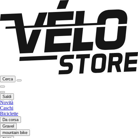
Cerca
Saldi
Novità
Caschi
Biciclette
Da corsa
Gravel
mountain bike