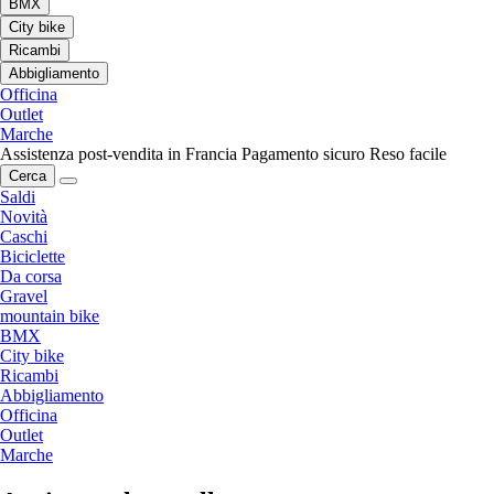
BMX
City bike
Ricambi
Abbigliamento
Officina
Outlet
Marche
Assistenza post-vendita in Francia
Pagamento sicuro
Reso facile
Cerca
Saldi
Novità
Caschi
Biciclette
Da corsa
Gravel
mountain bike
BMX
City bike
Ricambi
Abbigliamento
Officina
Outlet
Marche