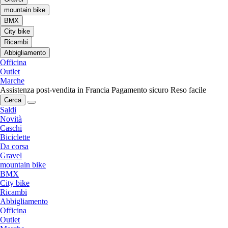
mountain bike
BMX
City bike
Ricambi
Abbigliamento
Officina
Outlet
Marche
Assistenza post-vendita in Francia
Pagamento sicuro
Reso facile
Cerca
Saldi
Novità
Caschi
Biciclette
Da corsa
Gravel
mountain bike
BMX
City bike
Ricambi
Abbigliamento
Officina
Outlet