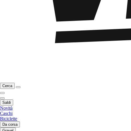
Cerca
Saldi
Novità
Caschi
Biciclette
Da corsa
Gravel