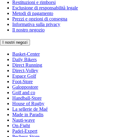
Restituzioni e rimborsi
Esclusione di responsabilità legale
Metodi di pagamento
Prezzi e opzioni di consegna
Informativa sulla privacy
Il nostro negozio
I nostri negozi
Basket-Center
Daily Bikers
Direct Running
Direct-Volley
Espace Golf
Foot-Store
Galoppostore
Golf and co
Handball-Store
House of Rugby
La sellerie de Maé
Made in Paradis
Nauti-wave
On-Fight
Padel-Expert
Pecheur-Store