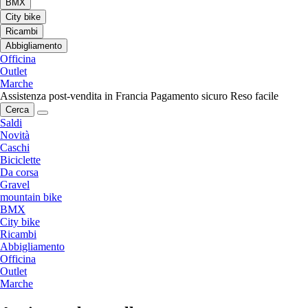
BMX
City bike
Ricambi
Abbigliamento
Officina
Outlet
Marche
Assistenza post-vendita in Francia
Pagamento sicuro
Reso facile
Cerca
Saldi
Novità
Caschi
Biciclette
Da corsa
Gravel
mountain bike
BMX
City bike
Ricambi
Abbigliamento
Officina
Outlet
Marche