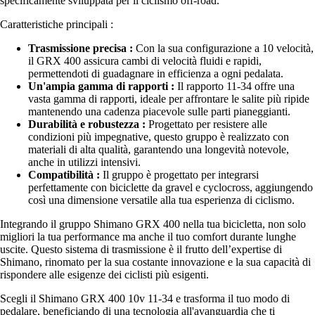
specificamente sviluppata per il ciclismo off-road.
Caratteristiche principali :
Trasmissione precisa :
Con la sua configurazione a 10 velocità,
il GRX 400 assicura cambi di velocità fluidi e rapidi,
permettendoti di guadagnare in efficienza a ogni pedalata.
Un'ampia gamma di rapporti :
Il rapporto 11-34 offre una
vasta gamma di rapporti, ideale per affrontare le salite più ripide
mantenendo una cadenza piacevole sulle parti pianeggianti.
Durabilità e robustezza :
Progettato per resistere alle
condizioni più impegnative, questo gruppo è realizzato con
materiali di alta qualità, garantendo una longevità notevole,
anche in utilizzi intensivi.
Compatibilità :
Il gruppo è progettato per integrarsi
perfettamente con biciclette da gravel e cyclocross, aggiungendo
così una dimensione versatile alla tua esperienza di ciclismo.
Integrando il gruppo Shimano GRX 400 nella tua bicicletta, non solo
migliori la tua performance ma anche il tuo comfort durante lunghe
uscite. Questo sistema di trasmissione è il frutto dell’expertise di
Shimano, rinomato per la sua costante innovazione e la sua capacità di
rispondere alle esigenze dei ciclisti più esigenti.
Scegli il Shimano GRX 400 10v 11-34 e trasforma il tuo modo di
pedalare, beneficiando di una tecnologia all'avanguardia che ti