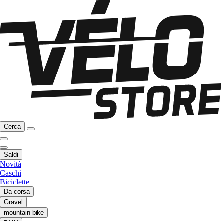
Cerca
Saldi
Novità
Caschi
Biciclette
Da corsa
Gravel
mountain bike