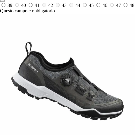
39
40
41
42
43
44
45
46
47
48
Questo campo è obbligatorio