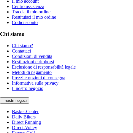
Il mio account
Centro assistenza
Traccia il mio ordine
Restituisci il mio ordine
Codici sconto
Chi siamo
Chi siamo?
Contattaci
Condizioni di vendita
Restituzioni e rimborsi
Esclusione di responsabilità legale
Metodi di pagamento
Prezzi e opzioni di consegna
Informativa sulla privacy
Il nostro negozio
I nostri negozi
Basket-Center
Daily Bikers
Direct Running
Direct-Volley
Espace Golf