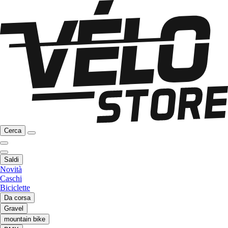
Cerca
Saldi
Novità
Caschi
Biciclette
Da corsa
Gravel
mountain bike