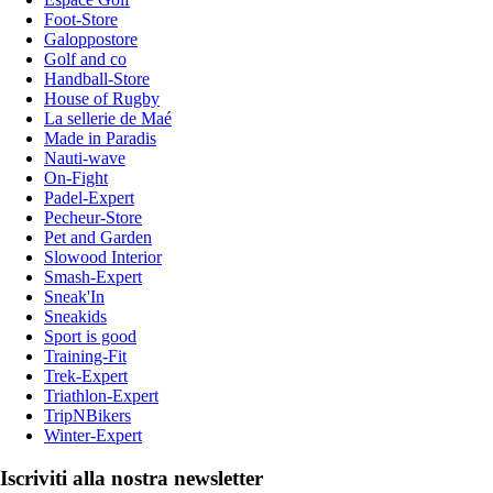
Foot-Store
Galoppostore
Golf and co
Handball-Store
House of Rugby
La sellerie de Maé
Made in Paradis
Nauti-wave
On-Fight
Padel-Expert
Pecheur-Store
Pet and Garden
Slowood Interior
Smash-Expert
Sneak'In
Sneakids
Sport is good
Training-Fit
Trek-Expert
Triathlon-Expert
TripNBikers
Winter-Expert
Iscriviti alla nostra newsletter