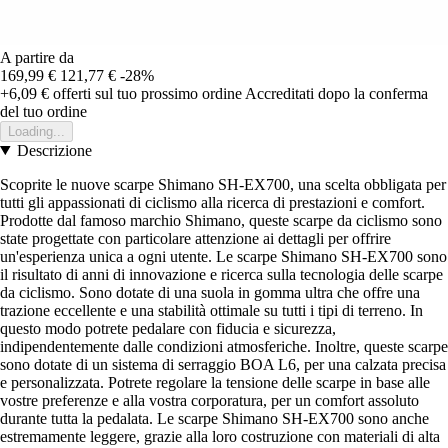
A partire da
169,99 €
121,77 €
-28%
+6,09 €
offerti sul tuo prossimo ordine
Accreditati dopo la conferma
del tuo ordine
Loading...
Descrizione
Scoprite le nuove scarpe Shimano SH-EX700, una scelta obbligata per
tutti gli appassionati di ciclismo alla ricerca di prestazioni e comfort.
Prodotte dal famoso marchio Shimano, queste scarpe da ciclismo sono
state progettate con particolare attenzione ai dettagli per offrire
un'esperienza unica a ogni utente. Le scarpe Shimano SH-EX700 sono
il risultato di anni di innovazione e ricerca sulla tecnologia delle scarpe
da ciclismo. Sono dotate di una suola in gomma ultra che offre una
trazione eccellente e una stabilità ottimale su tutti i tipi di terreno. In
questo modo potrete pedalare con fiducia e sicurezza,
indipendentemente dalle condizioni atmosferiche. Inoltre, queste scarpe
sono dotate di un sistema di serraggio BOA L6, per una calzata precisa
e personalizzata. Potrete regolare la tensione delle scarpe in base alle
vostre preferenze e alla vostra corporatura, per un comfort assoluto
durante tutta la pedalata. Le scarpe Shimano SH-EX700 sono anche
estremamente leggere, grazie alla loro costruzione con materiali di alta