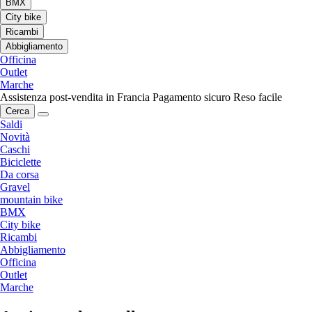
BMX
City bike
Ricambi
Abbigliamento
Officina
Outlet
Marche
Assistenza post-vendita in Francia
Pagamento sicuro
Reso facile
Cerca
Saldi
Novità
Caschi
Biciclette
Da corsa
Gravel
mountain bike
BMX
City bike
Ricambi
Abbigliamento
Officina
Outlet
Marche