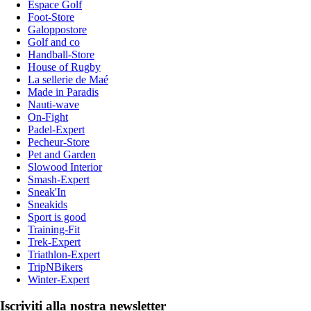
Espace Golf
Foot-Store
Galoppostore
Golf and co
Handball-Store
House of Rugby
La sellerie de Maé
Made in Paradis
Nauti-wave
On-Fight
Padel-Expert
Pecheur-Store
Pet and Garden
Slowood Interior
Smash-Expert
Sneak'In
Sneakids
Sport is good
Training-Fit
Trek-Expert
Triathlon-Expert
TripNBikers
Winter-Expert
Iscriviti alla nostra newsletter