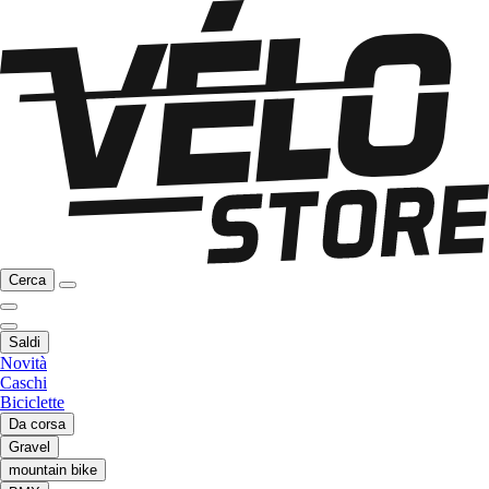
Cerca
Saldi
Novità
Caschi
Biciclette
Da corsa
Gravel
mountain bike