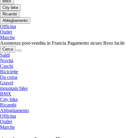
BMX
City bike
Ricambi
Abbigliamento
Officina
Outlet
Marche
Assistenza post-vendita in Francia
Pagamento sicuro
Reso facile
Cerca
Saldi
Novità
Caschi
Biciclette
Da corsa
Gravel
mountain bike
BMX
City bike
Ricambi
Abbigliamento
Officina
Outlet
Marche