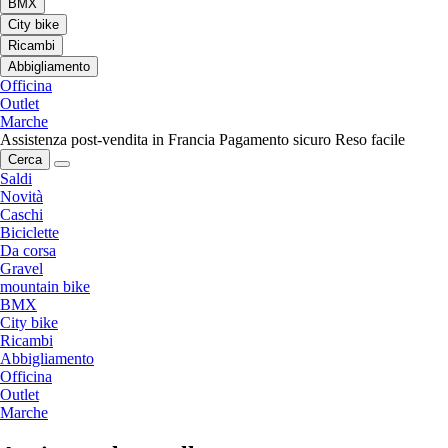
BMX
City bike
Ricambi
Abbigliamento
Officina
Outlet
Marche
Assistenza post-vendita in Francia
Pagamento sicuro
Reso facile
Cerca
Saldi
Novità
Caschi
Biciclette
Da corsa
Gravel
mountain bike
BMX
City bike
Ricambi
Abbigliamento
Officina
Outlet
Marche