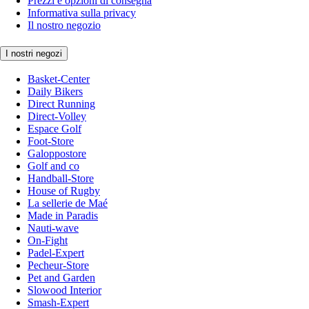
Prezzi e opzioni di consegna
Informativa sulla privacy
Il nostro negozio
I nostri negozi
Basket-Center
Daily Bikers
Direct Running
Direct-Volley
Espace Golf
Foot-Store
Galoppostore
Golf and co
Handball-Store
House of Rugby
La sellerie de Maé
Made in Paradis
Nauti-wave
On-Fight
Padel-Expert
Pecheur-Store
Pet and Garden
Slowood Interior
Smash-Expert