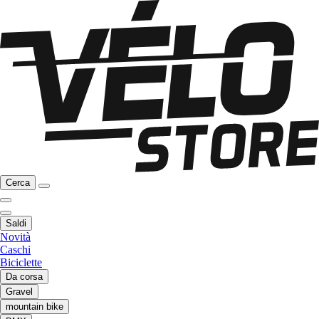
Cerca
Saldi
Novità
Caschi
Biciclette
Da corsa
Gravel
mountain bike