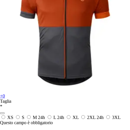
+0
Taglia
*
XS
S
M
24h
L
24h
XL
2XL
24h
3XL
Questo campo è obbligatorio