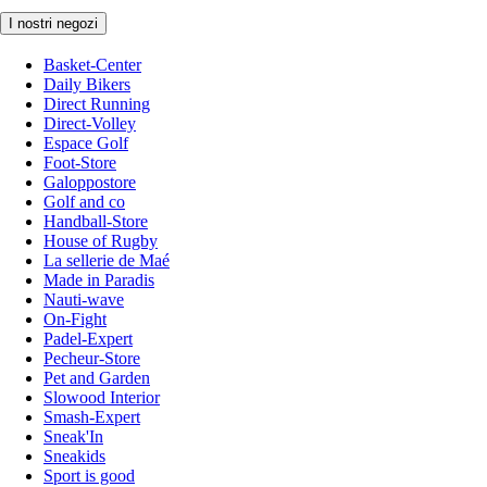
I nostri negozi
Basket-Center
Daily Bikers
Direct Running
Direct-Volley
Espace Golf
Foot-Store
Galoppostore
Golf and co
Handball-Store
House of Rugby
La sellerie de Maé
Made in Paradis
Nauti-wave
On-Fight
Padel-Expert
Pecheur-Store
Pet and Garden
Slowood Interior
Smash-Expert
Sneak'In
Sneakids
Sport is good