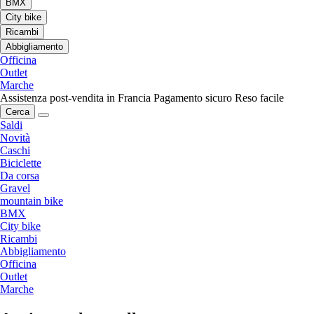
BMX
City bike
Ricambi
Abbigliamento
Officina
Outlet
Marche
Assistenza post-vendita in Francia
Pagamento sicuro
Reso facile
Cerca
Saldi
Novità
Caschi
Biciclette
Da corsa
Gravel
mountain bike
BMX
City bike
Ricambi
Abbigliamento
Officina
Outlet
Marche