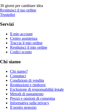
30 giorni per cambiare idea
Restituisci il tuo ordine
Trustpilot
Servizi
Il mio account
Centro assistenza
Traccia il mio ordine
Restituisci il mio ordine
Codici sconto
Chi siamo
Chi siamo?
Contattaci
Condizioni di vendita
Restituzioni e rimborsi
Esclusione di responsabilità legale
Metodi di pagamento
Prezzi e opzioni di consegna
Informativa sulla privacy
Il nostro negozio