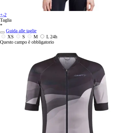
+-2
Taglia
*
Guida alle taglie
XS
S
M
L
24h
Questo campo è obbligatorio