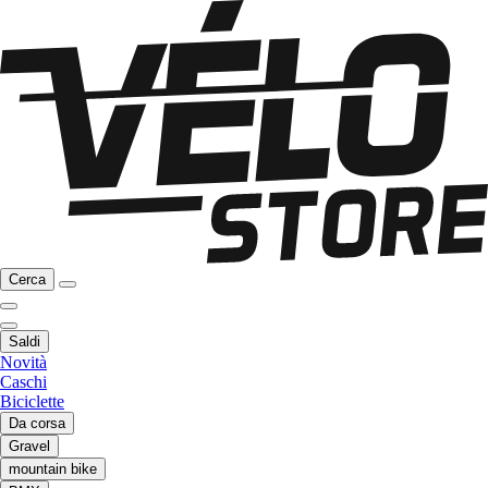
Cerca
Saldi
Novità
Caschi
Biciclette
Da corsa
Gravel
mountain bike