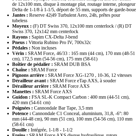
de 12x100 mm, disque à montage plat, routage interne, plongeur
Delta de 1-1/8 à 1-1/5, déport de 55 mm, supports de garde-boue
Jantes :
Reserve 42|49 Turbulent Aero, 24h, prêtes pour
tubeless
Moyeux :
(F) DT Swiss 370, 12x100 mm centerlock / (R) DT
Swiss 370, 12x142 mm centerlock
Rayons :
Sapim CX-Delta J-bend
Pneus :
Vittoria Rubino Pro IV, 700x32c
Pédales :
Non incluses
Vérin :
SRAM Force, 46/33 : 165 mm (44 cm), 170 mm (48-51
cm), 172,5 mm (54-56 cm), 175 mm (58-61)
Boîtier de pédalier :
SRAM DUB BSA
Chaîne :
SRAM Force
Pignons arrière :
SRAM Force XG-1270 , 10-36, 12 vitesses
Dérailleur avant :
SRAM Force eTap AXS, à souder
Dérailleur arrière :
SRAM Force AXS
Manettes :
SRAM Force AXS
Guidon :
FSA SL-K Compact Carbon : 400 mm (44-51 cm),
420 mm (54-61 cm)
Poignées :
Cannondale Bar Tape, 3,5 mm
Potence :
Cannondale C1 Conceal, aluminium, 31,8, -6°: 80
mm (44-48 cm), 90 mm (51 cm), 100 mm (54-56 cm), 110 mm
(58-61 cm)
Douille :
Intégrée, 1-1/8 - 1-1/2
Freins :
SRAM Force AXS disque hydraulique, rotors