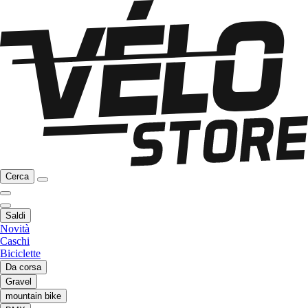
Cerca
Saldi
Novità
Caschi
Biciclette
Da corsa
Gravel
mountain bike