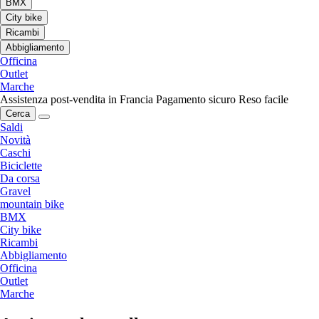
BMX
City bike
Ricambi
Abbigliamento
Officina
Outlet
Marche
Assistenza post-vendita in Francia
Pagamento sicuro
Reso facile
Cerca
Saldi
Novità
Caschi
Biciclette
Da corsa
Gravel
mountain bike
BMX
City bike
Ricambi
Abbigliamento
Officina
Outlet
Marche