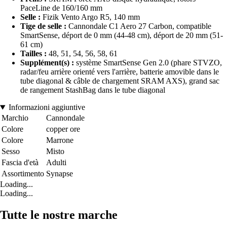
PaceLine de 160/160 mm
Selle :
Fizik Vento Argo R5, 140 mm
Tige de selle :
Cannondale C1 Aero 27 Carbon, compatible
SmartSense, déport de 0 mm (44-48 cm), déport de 20 mm (51-
61 cm)
Tailles :
48, 51, 54, 56, 58, 61
Supplément(s) :
système SmartSense Gen 2.0 (phare STVZO,
radar/feu arrière orienté vers l'arrière, batterie amovible dans le
tube diagonal & câble de chargement SRAM AXS), grand sac
de rangement StashBag dans le tube diagonal
Informazioni aggiuntive
Marchio
Cannondale
Colore
copper ore
Colore
Marrone
Sesso
Misto
Fascia d'età
Adulti
Assortimento
Synapse
Loading...
Loading...
Tutte le nostre marche