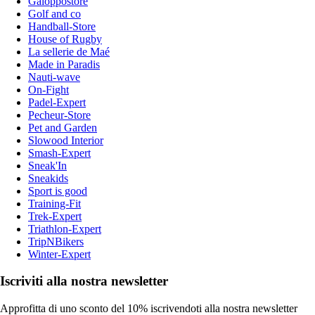
Galoppostore
Golf and co
Handball-Store
House of Rugby
La sellerie de Maé
Made in Paradis
Nauti-wave
On-Fight
Padel-Expert
Pecheur-Store
Pet and Garden
Slowood Interior
Smash-Expert
Sneak'In
Sneakids
Sport is good
Training-Fit
Trek-Expert
Triathlon-Expert
TripNBikers
Winter-Expert
Iscriviti alla nostra newsletter
Approfitta di uno sconto del 10% iscrivendoti alla nostra newsletter