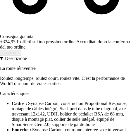
Consegna gratuita
+324,95 €
offerti sul tuo prossimo ordine
Accreditati dopo la conferma
del tuo ordine
Loading...
Descrizione
La route réinventée
Roulez longtemps, roulez court, roulez vite. C'est la performance de
WorldTour pour de vraies sorties.
Caractéristiques
Cadre :
Synapse Carbon, construction Proportional Response,
routage de câbles intégré, Stashport dans le tube diagonal, axe
traversant 12x142, UDH, boîtier de pédalier BSA de 68 mm,
disque à montage plat, collier de selle intégré, équipé de
SmartSense Gen 2.0, supports de garde-boue
Fourche :
Synapse Carbon, couronne intégrée, axe traversant