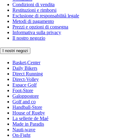
Condizioni di vendita
Restituzioni e rimborsi
Esclusione di responsabilità legale
Metodi di pagamento
Prezzi e opzioni di consegna
Informativa sulla privacy
Il nostro negozio
I nostri negozi
Basket-Center
Daily Bikers
Direct Running
Direct-Volley
Espace Golf
Foot-Store
Galoppostore
Golf and co
Handball-Store
House of Rugby
La sellerie de Maé
Made in Paradis
Nauti-wave
On-Fight