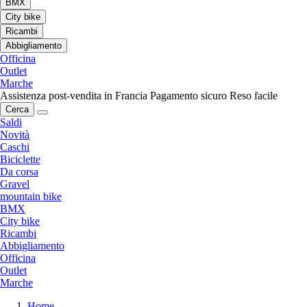
BMX
City bike
Ricambi
Abbigliamento
Officina
Outlet
Marche
Assistenza post-vendita in Francia
Pagamento sicuro
Reso facile
Cerca
Saldi
Novità
Caschi
Biciclette
Da corsa
Gravel
mountain bike
BMX
City bike
Ricambi
Abbigliamento
Officina
Outlet
Marche
Home