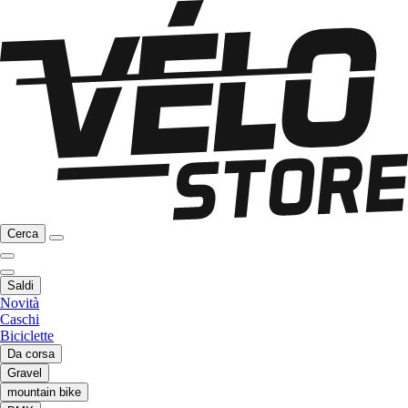
Cerca
Saldi
Novità
Caschi
Biciclette
Da corsa
Gravel
mountain bike