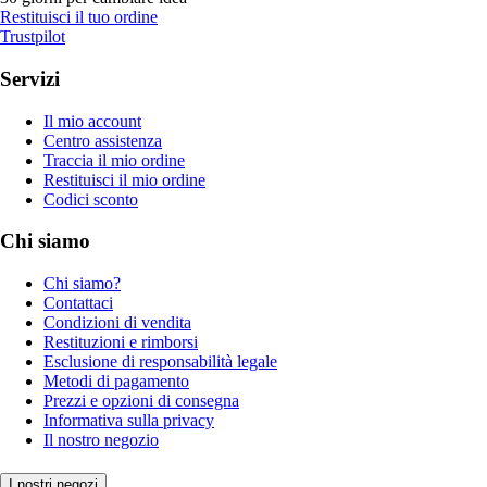
Restituisci il tuo ordine
Trustpilot
Servizi
Il mio account
Centro assistenza
Traccia il mio ordine
Restituisci il mio ordine
Codici sconto
Chi siamo
Chi siamo?
Contattaci
Condizioni di vendita
Restituzioni e rimborsi
Esclusione di responsabilità legale
Metodi di pagamento
Prezzi e opzioni di consegna
Informativa sulla privacy
Il nostro negozio
I nostri negozi