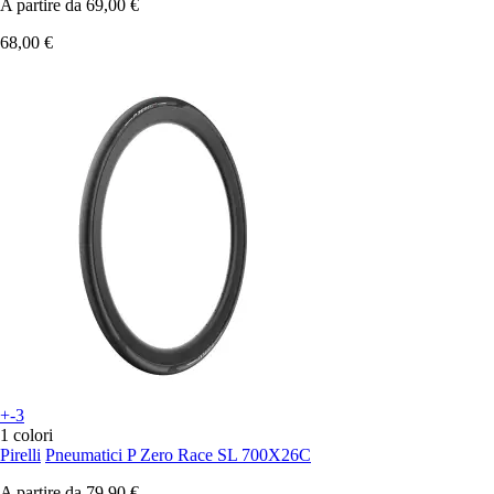
A partire da
69,00 €
68,00 €
+-3
1 colori
Pirelli
Pneumatici P Zero Race SL 700X26C
A partire da
79,90 €