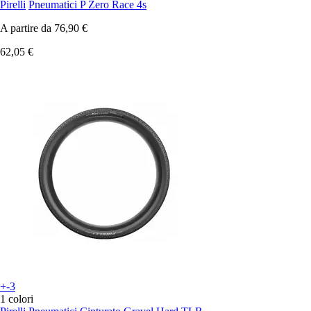
Pirelli
Pneumatici P Zero Race 4s
A partire da
76,90 €
62,05 €
+-3
1 colori