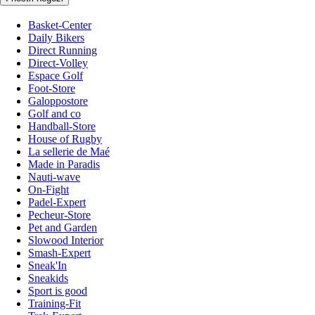
Basket-Center
Daily Bikers
Direct Running
Direct-Volley
Espace Golf
Foot-Store
Galoppostore
Golf and co
Handball-Store
House of Rugby
La sellerie de Maé
Made in Paradis
Nauti-wave
On-Fight
Padel-Expert
Pecheur-Store
Pet and Garden
Slowood Interior
Smash-Expert
Sneak'In
Sneakids
Sport is good
Training-Fit