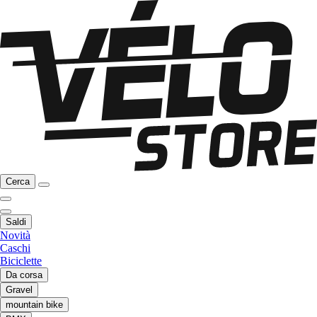
Cerca
Saldi
Novità
Caschi
Biciclette
Da corsa
Gravel
mountain bike