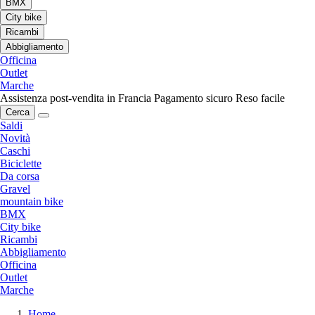
BMX
City bike
Ricambi
Abbigliamento
Officina
Outlet
Marche
Assistenza post-vendita in Francia
Pagamento sicuro
Reso facile
Cerca
Saldi
Novità
Caschi
Biciclette
Da corsa
Gravel
mountain bike
BMX
City bike
Ricambi
Abbigliamento
Officina
Outlet
Marche
Home