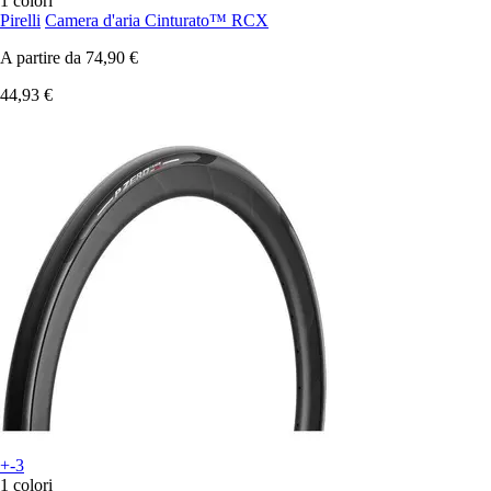
1 colori
Pirelli
Camera d'aria Cinturato™ RCX
A partire da
74,90 €
44,93 €
+-3
1 colori