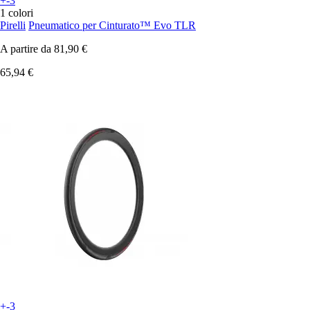
+-3
1 colori
Pirelli
Pneumatico per Cinturato™ Evo TLR
A partire da
81,90 €
65,94 €
+-3