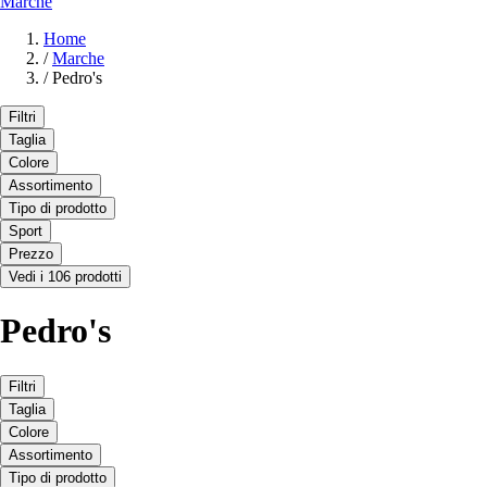
Marche
Home
/
Marche
/
Pedro's
Filtri
Taglia
Colore
Assortimento
Tipo di prodotto
Sport
Prezzo
Vedi i 106 prodotti
Pedro's
Filtri
Taglia
Colore
Assortimento
Tipo di prodotto