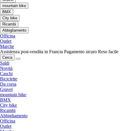
mountain bike
BMX
City bike
Ricambi
Abbigliamento
Officina
Outlet
Marche
Assistenza post-vendita in Francia
Pagamento sicuro
Reso facile
Cerca
Saldi
Novità
Caschi
Biciclette
Da corsa
Gravel
mountain bike
BMX
City bike
Ricambi
Abbigliamento
Officina
Outlet