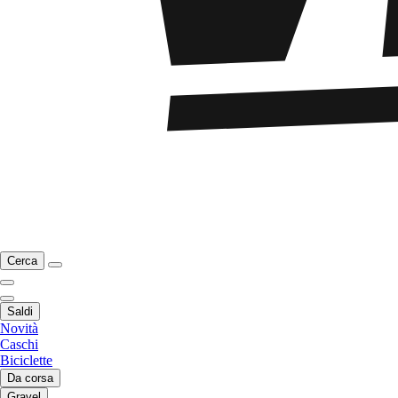
Cerca
Saldi
Novità
Caschi
Biciclette
Da corsa
Gravel