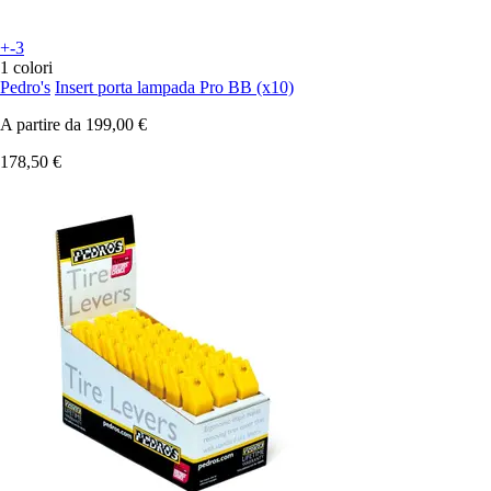
+-3
1 colori
Pedro's
Insert porta lampada Pro BB (x10)
A partire da
199,00 €
178,50 €