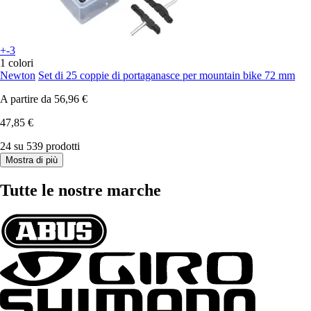
+-3
1 colori
Newton
Set di 25 coppie di portaganasce per mountain bike 72 mm
A partire da
56,96 €
47,85 €
24 su 539 prodotti
Mostra di più
Tutte le nostre marche