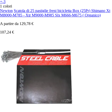
+-3
1 colori
Newton
Scatola di 25 pastiglie freni bicicletta Box (25Pr) Shimano Xt
M8000-M785 - Xtr M9000-M985 Slx M666-M675 ( Organico)
A partire da
129,78 €
107,24 €