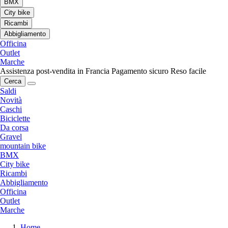
BMX
City bike
Ricambi
Abbigliamento
Officina
Outlet
Marche
Assistenza post-vendita in Francia
Pagamento sicuro
Reso facile
Cerca
Saldi
Novità
Caschi
Biciclette
Da corsa
Gravel
mountain bike
BMX
City bike
Ricambi
Abbigliamento
Officina
Outlet
Marche
Home