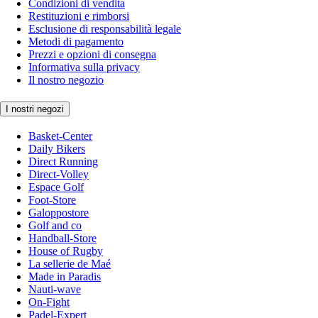
Condizioni di vendita
Restituzioni e rimborsi
Esclusione di responsabilità legale
Metodi di pagamento
Prezzi e opzioni di consegna
Informativa sulla privacy
Il nostro negozio
I nostri negozi
Basket-Center
Daily Bikers
Direct Running
Direct-Volley
Espace Golf
Foot-Store
Galoppostore
Golf and co
Handball-Store
House of Rugby
La sellerie de Maé
Made in Paradis
Nauti-wave
On-Fight
Padel-Expert