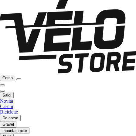
Cerca
Saldi
Novità
Caschi
Biciclette
Da corsa
Gravel
mountain bike