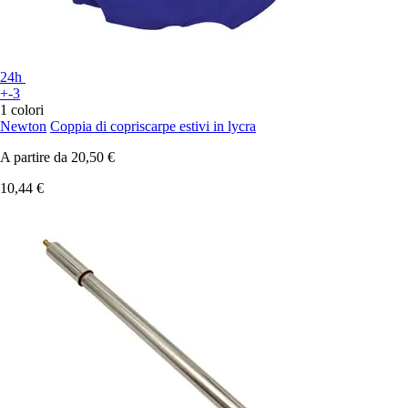
24h
+-3
1 colori
Newton
Coppia di copriscarpe estivi in lycra
A partire da
20,50 €
10,44 €