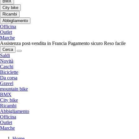
BMX
City bike
Ricambi
Abbigliamento
Officina
Outlet
Marche
Assistenza post-vendita in Francia
Pagamento sicuro
Reso facile
Cerca
Saldi
Novità
Caschi
Biciclette
Da corsa
Gravel
mountain bike
BMX
City bike
Ricambi
Abbigliamento
Officina
Outlet
Marche
Home