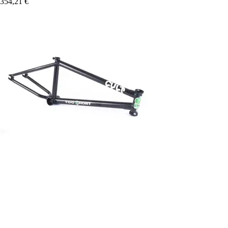
354,21 €