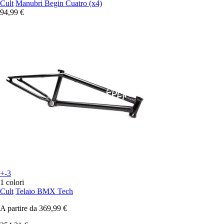
Cult
Manubri Begin Cuatro (x4)
94,99 €
+-3
1 colori
Cult
Telaio BMX Tech
A partire da
369,99 €