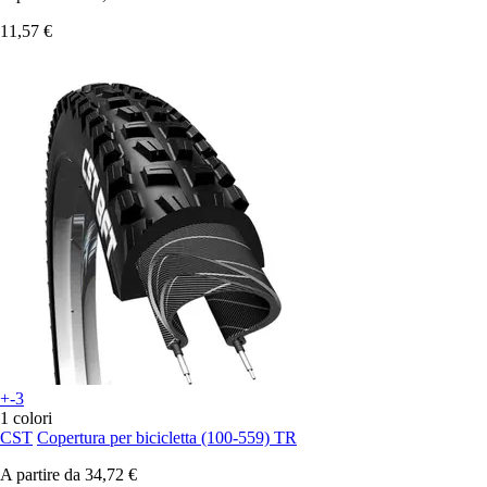
11,57 €
+-3
1 colori
CST
Copertura per bicicletta (100-559) TR
A partire da
34,72 €