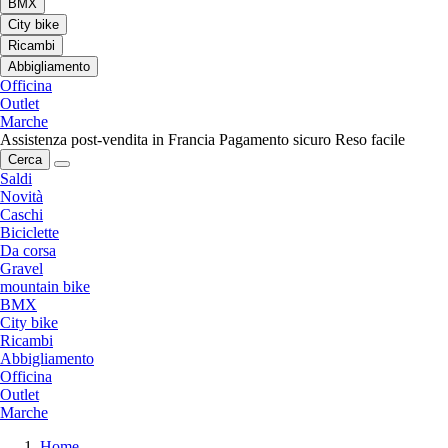
BMX
City bike
Ricambi
Abbigliamento
Officina
Outlet
Marche
Assistenza post-vendita in Francia
Pagamento sicuro
Reso facile
Cerca
Saldi
Novità
Caschi
Biciclette
Da corsa
Gravel
mountain bike
BMX
City bike
Ricambi
Abbigliamento
Officina
Outlet
Marche
Home