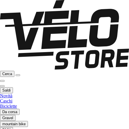
Cerca
Saldi
Novità
Caschi
Biciclette
Da corsa
Gravel
mountain bike