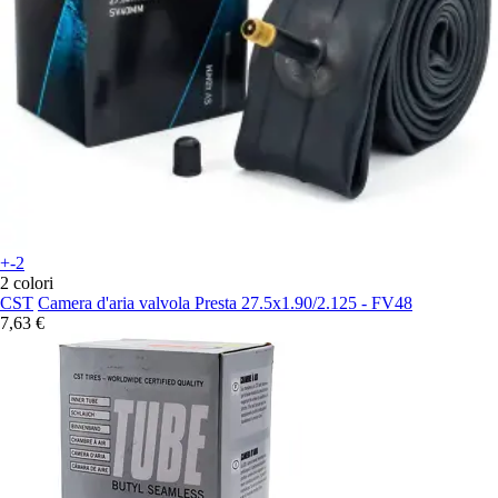
+-2
2 colori
CST
Camera d'aria valvola Presta 27.5x1.90/2.125 - FV48
7,63 €