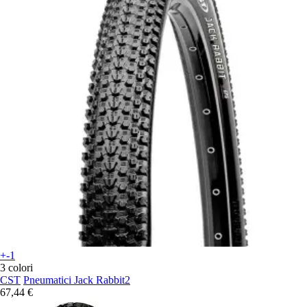
+-1
3 colori
CST
Pneumatici Jack Rabbit2
67,44 €