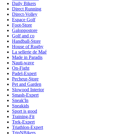
Daily Bikers
Direct Running
Direct-Volley
Espace Golf
Foot-Store
Galoppostore
Golf and co
Handball-Store
House of Rugby
La sellerie de Maé
Made in Paradis
Nauti-wave
On-Fight
Padel-Expert
Pecheur-Store
Pet and Garden
Slowood Interior
Smash-Expert
Sneak'In
Sneakids
Sport is good
Training-Fit
Trek-Expert
Triathlon-Expert
TripNBikers