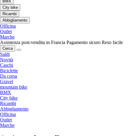
BMX
City bike
Ricambi
Abbigliamento
Officina
Outlet
Marche
Assistenza post-vendita in Francia
Pagamento sicuro
Reso facile
Cerca
Saldi
Novità
Caschi
Biciclette
Da corsa
Gravel
mountain bike
BMX
City bike
Ricambi
Abbigliamento
Officina
Outlet
Marche