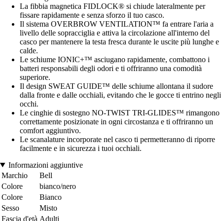
La fibbia magnetica FIDLOCK® si chiude lateralmente per
fissare rapidamente e senza sforzo il tuo casco.
Il sistema OVERBROW VENTILATION™ fa entrare l'aria a
livello delle sopracciglia e attiva la circolazione all'interno del
casco per mantenere la testa fresca durante le uscite più lunghe e
calde.
Le schiume IONIC+™ asciugano rapidamente, combattono i
batteri responsabili degli odori e ti offriranno una comodità
superiore.
Il design SWEAT GUIDE™ delle schiume allontana il sudore
dalla fronte e dalle occhiali, evitando che le gocce ti entrino negli
occhi.
Le cinghie di sostegno NO-TWIST TRI-GLIDES™ rimangono
correttamente posizionate in ogni circostanza e ti offriranno un
comfort aggiuntivo.
Le scanalature incorporate nel casco ti permetteranno di riporre
facilmente e in sicurezza i tuoi occhiali.
Informazioni aggiuntive
Marchio
Bell
Colore
bianco/nero
Colore
Bianco
Sesso
Misto
Fascia d'età
Adulti