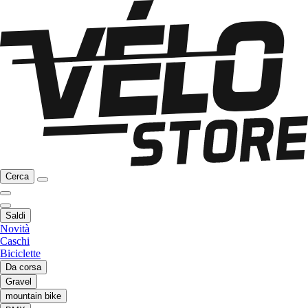
Cerca
Saldi
Novità
Caschi
Biciclette
Da corsa
Gravel
mountain bike