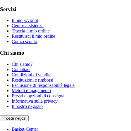
Servizi
Il mio account
Centro assistenza
Traccia il mio ordine
Restituisci il mio ordine
Codici sconto
Chi siamo
Chi siamo?
Contattaci
Condizioni di vendita
Restituzioni e rimborsi
Esclusione di responsabilità legale
Metodi di pagamento
Prezzi e opzioni di consegna
Informativa sulla privacy
Il nostro negozio
I nostri negozi
Basket-Center