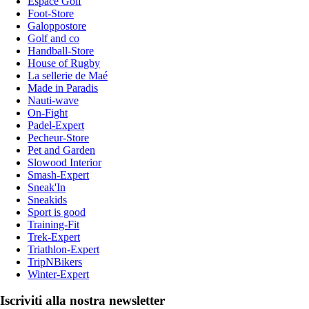
Espace Golf
Foot-Store
Galoppostore
Golf and co
Handball-Store
House of Rugby
La sellerie de Maé
Made in Paradis
Nauti-wave
On-Fight
Padel-Expert
Pecheur-Store
Pet and Garden
Slowood Interior
Smash-Expert
Sneak'In
Sneakids
Sport is good
Training-Fit
Trek-Expert
Triathlon-Expert
TripNBikers
Winter-Expert
Iscriviti alla nostra newsletter