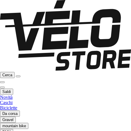
Cerca
Saldi
Novità
Caschi
Biciclette
Da corsa
Gravel
mountain bike