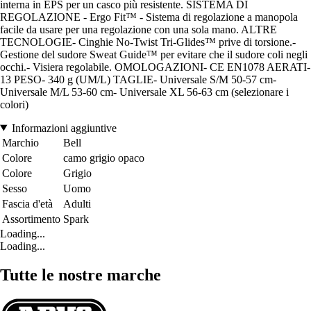
interna in EPS per un casco più resistente. SISTEMA DI
REGOLAZIONE - Ergo Fit™ - Sistema di regolazione a manopola
facile da usare per una regolazione con una sola mano. ALTRE
TECNOLOGIE- Cinghie No-Twist Tri-Glides™ prive di torsione.-
Gestione del sudore Sweat Guide™ per evitare che il sudore coli negli
occhi.- Visiera regolabile. OMOLOGAZIONI- CE EN1078 AERATI-
13 PESO- 340 g (UM/L) TAGLIE- Universale S/M 50-57 cm-
Universale M/L 53-60 cm- Universale XL 56-63 cm (selezionare i
colori)
Informazioni aggiuntive
Marchio
Bell
Colore
camo grigio opaco
Colore
Grigio
Sesso
Uomo
Fascia d'età
Adulti
Assortimento
Spark
Loading...
Loading...
Tutte le nostre marche