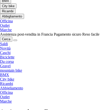
BMX
City bike
Ricambi
Abbigliamento
Officina
Outlet
Marche
Assistenza post-vendita in Francia
Pagamento sicuro
Reso facile
Cerca
Saldi
Novità
Caschi
Biciclette
Da corsa
Gravel
mountain bike
BMX
City bike
Ricambi
Abbigliamento
Officina
Outlet
Marche