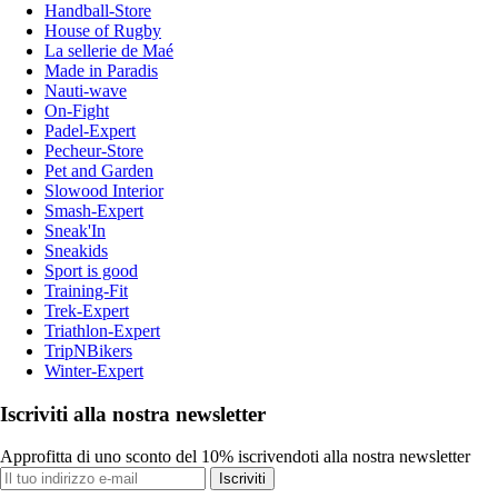
Handball-Store
House of Rugby
La sellerie de Maé
Made in Paradis
Nauti-wave
On-Fight
Padel-Expert
Pecheur-Store
Pet and Garden
Slowood Interior
Smash-Expert
Sneak'In
Sneakids
Sport is good
Training-Fit
Trek-Expert
Triathlon-Expert
TripNBikers
Winter-Expert
Iscriviti alla nostra newsletter
Approfitta di uno sconto del 10% iscrivendoti alla nostra newsletter
Iscriviti