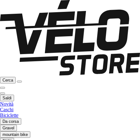
Cerca
Saldi
Novità
Caschi
Biciclette
Da corsa
Gravel
mountain bike