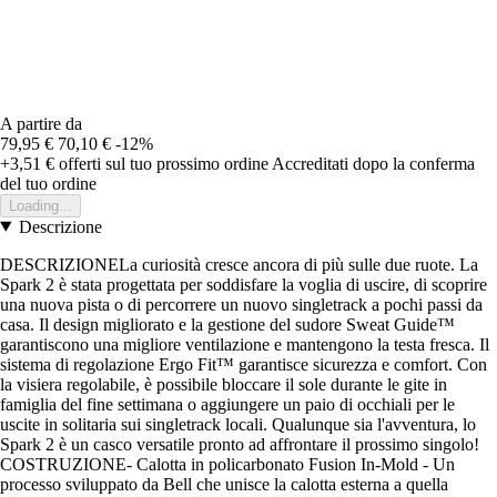
A partire da
79,95 €
70,10 €
-12%
+3,51 €
offerti sul tuo prossimo ordine
Accreditati dopo la conferma
del tuo ordine
Loading...
Descrizione
DESCRIZIONELa curiosità cresce ancora di più sulle due ruote. La
Spark 2 è stata progettata per soddisfare la voglia di uscire, di scoprire
una nuova pista o di percorrere un nuovo singletrack a pochi passi da
casa. Il design migliorato e la gestione del sudore Sweat Guide™
garantiscono una migliore ventilazione e mantengono la testa fresca. Il
sistema di regolazione Ergo Fit™ garantisce sicurezza e comfort. Con
la visiera regolabile, è possibile bloccare il sole durante le gite in
famiglia del fine settimana o aggiungere un paio di occhiali per le
uscite in solitaria sui singletrack locali. Qualunque sia l'avventura, lo
Spark 2 è un casco versatile pronto ad affrontare il prossimo singolo!
COSTRUZIONE- Calotta in policarbonato Fusion In-Mold - Un
processo sviluppato da Bell che unisce la calotta esterna a quella