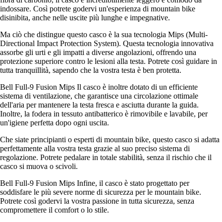
indossare. Così potrete godervi un'esperienza di mountain bike
disinibita, anche nelle uscite più lunghe e impegnative.
Ma ciò che distingue questo casco è la sua tecnologia Mips (Multi-
Directional Impact Protection System). Questa tecnologia innovativa
assorbe gli urti e gli impatti a diverse angolazioni, offrendo una
protezione superiore contro le lesioni alla testa. Potrete così guidare in
tutta tranquillità, sapendo che la vostra testa è ben protetta.
Bell Full-9 Fusion Mips Il casco è inoltre dotato di un efficiente
sistema di ventilazione, che garantisce una circolazione ottimale
dell'aria per mantenere la testa fresca e asciutta durante la guida.
Inoltre, la fodera in tessuto antibatterico è rimovibile e lavabile, per
un'igiene perfetta dopo ogni uscita.
Che siate principianti o esperti di mountain bike, questo casco si adatta
perfettamente alla vostra testa grazie al suo preciso sistema di
regolazione. Potrete pedalare in totale stabilità, senza il rischio che il
casco si muova o scivoli.
Bell Full-9 Fusion Mips Infine, il casco è stato progettato per
soddisfare le più severe norme di sicurezza per le mountain bike.
Potrete così godervi la vostra passione in tutta sicurezza, senza
compromettere il comfort o lo stile.