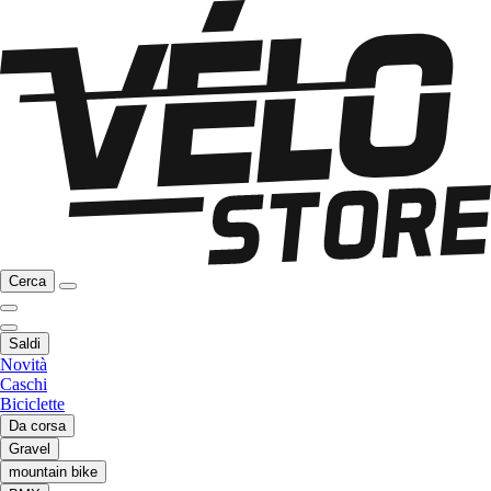
Cerca
Saldi
Novità
Caschi
Biciclette
Da corsa
Gravel
mountain bike