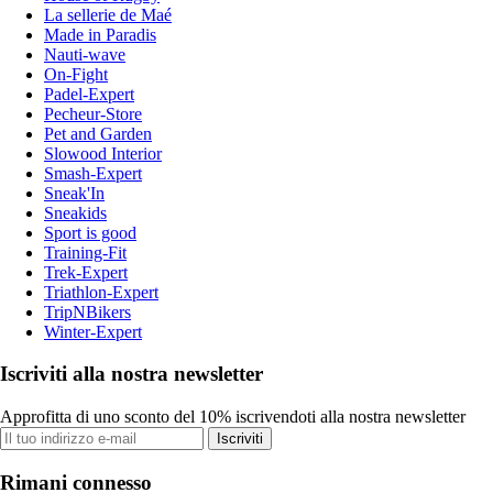
La sellerie de Maé
Made in Paradis
Nauti-wave
On-Fight
Padel-Expert
Pecheur-Store
Pet and Garden
Slowood Interior
Smash-Expert
Sneak'In
Sneakids
Sport is good
Training-Fit
Trek-Expert
Triathlon-Expert
TripNBikers
Winter-Expert
Iscriviti alla nostra newsletter
Approfitta di uno sconto del 10% iscrivendoti alla nostra newsletter
Iscriviti
Rimani connesso