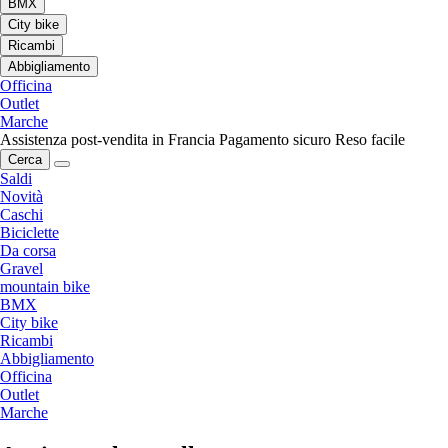
BMX
City bike
Ricambi
Abbigliamento
Officina
Outlet
Marche
Assistenza post-vendita in Francia
Pagamento sicuro
Reso facile
Cerca
Saldi
Novità
Caschi
Biciclette
Da corsa
Gravel
mountain bike
BMX
City bike
Ricambi
Abbigliamento
Officina
Outlet
Marche