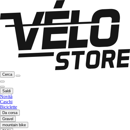
Cerca
Saldi
Novità
Caschi
Biciclette
Da corsa
Gravel
mountain bike