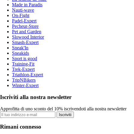
Made in Paradis
Nauti-wave
On-Fight
Padel-Expert
Pecheur-Store
Pet and Garden
Slowood Interior
Smash-Expert
Sneak'In
Sneakids
Sport is good
Training-Fit
Trek-Expert
Triathlon-Expert
TripNBikers
Winter-Expert
Iscriviti alla nostra newsletter
Approfitta di uno sconto del 10% iscrivendoti alla nostra newsletter
Iscriviti
Rimani connesso