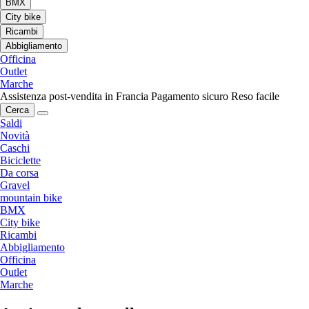
BMX
City bike
Ricambi
Abbigliamento
Officina
Outlet
Marche
Assistenza post-vendita in Francia
Pagamento sicuro
Reso facile
Cerca
Saldi
Novità
Caschi
Biciclette
Da corsa
Gravel
mountain bike
BMX
City bike
Ricambi
Abbigliamento
Officina
Outlet
Marche