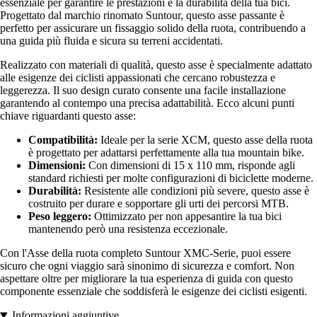
essenziale per garantire le prestazioni e la durabilità della tua bici.
Progettato dal marchio rinomato Suntour, questo asse passante è
perfetto per assicurare un fissaggio solido della ruota, contribuendo a
una guida più fluida e sicura su terreni accidentati.
Realizzato con materiali di qualità, questo asse è specialmente adattato
alle esigenze dei ciclisti appassionati che cercano robustezza e
leggerezza. Il suo design curato consente una facile installazione
garantendo al contempo una precisa adattabilità. Ecco alcuni punti
chiave riguardanti questo asse:
Compatibilità:
Ideale per la serie XCM, questo asse della ruota
è progettato per adattarsi perfettamente alla tua mountain bike.
Dimensioni:
Con dimensioni di 15 x 110 mm, risponde agli
standard richiesti per molte configurazioni di biciclette moderne.
Durabilità:
Resistente alle condizioni più severe, questo asse è
costruito per durare e sopportare gli urti dei percorsi MTB.
Peso leggero:
Ottimizzato per non appesantire la tua bici
mantenendo però una resistenza eccezionale.
Con l'Asse della ruota completo Suntour XMC-Serie, puoi essere
sicuro che ogni viaggio sarà sinonimo di sicurezza e comfort. Non
aspettare oltre per migliorare la tua esperienza di guida con questo
componente essenziale che soddisferà le esigenze dei ciclisti esigenti.
Informazioni aggiuntive