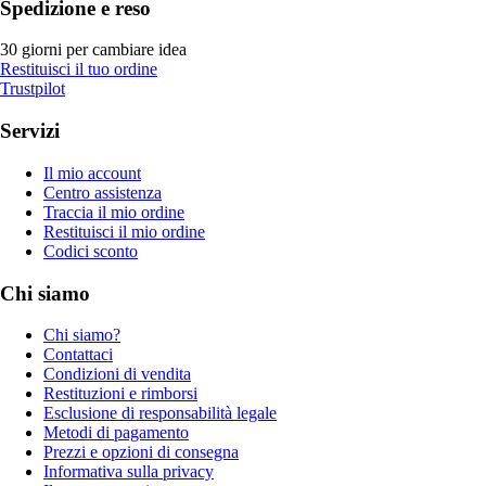
Spedizione e reso
30 giorni per cambiare idea
Restituisci il tuo ordine
Trustpilot
Servizi
Il mio account
Centro assistenza
Traccia il mio ordine
Restituisci il mio ordine
Codici sconto
Chi siamo
Chi siamo?
Contattaci
Condizioni di vendita
Restituzioni e rimborsi
Esclusione di responsabilità legale
Metodi di pagamento
Prezzi e opzioni di consegna
Informativa sulla privacy