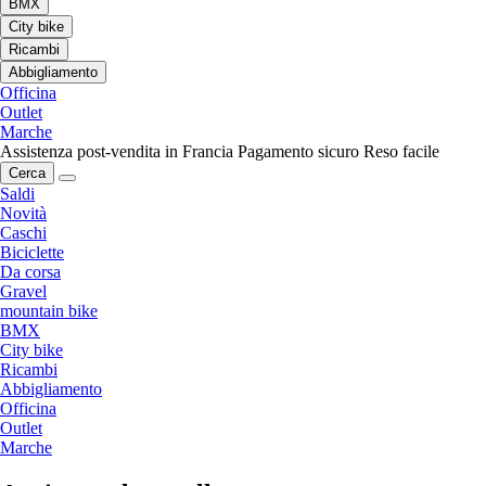
BMX
City bike
Ricambi
Abbigliamento
Officina
Outlet
Marche
Assistenza post-vendita in Francia
Pagamento sicuro
Reso facile
Cerca
Saldi
Novità
Caschi
Biciclette
Da corsa
Gravel
mountain bike
BMX
City bike
Ricambi
Abbigliamento
Officina
Outlet
Marche