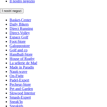
Il nostro negozio
I nostri negozi
Basket-Center
Daily Bikers
Direct Running
Direct-Volley
Espace Golf
Foot-Store
Galoppostore
Golf and co
Handball-Store
House of Rugby
La sellerie de Maé
Made in Paradis
Nauti-wave
On-Fight
Padel-Expert
Pecheur-Store
Pet and Garden
Slowood Interior
Smash-Expert
Sneak'In
Sneakids