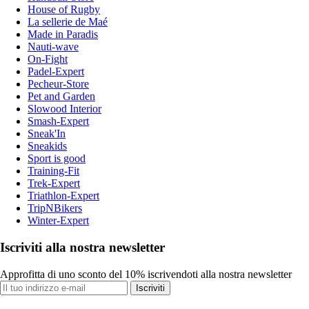
House of Rugby
La sellerie de Maé
Made in Paradis
Nauti-wave
On-Fight
Padel-Expert
Pecheur-Store
Pet and Garden
Slowood Interior
Smash-Expert
Sneak'In
Sneakids
Sport is good
Training-Fit
Trek-Expert
Triathlon-Expert
TripNBikers
Winter-Expert
Iscriviti alla nostra newsletter
Approfitta di uno sconto del 10% iscrivendoti alla nostra newsletter
Iscriviti