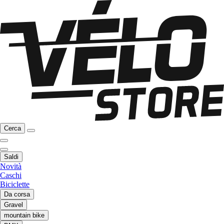
Cerca
Saldi
Novità
Caschi
Biciclette
Da corsa
Gravel
mountain bike