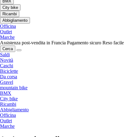
BMX
City bike
Ricambi
Abbigliamento
Officina
Outlet
Marche
Assistenza post-vendita in Francia
Pagamento sicuro
Reso facile
Cerca
Saldi
Novità
Caschi
Biciclette
Da corsa
Gravel
mountain bike
BMX
City bike
Ricambi
Abbigliamento
Officina
Outlet
Marche