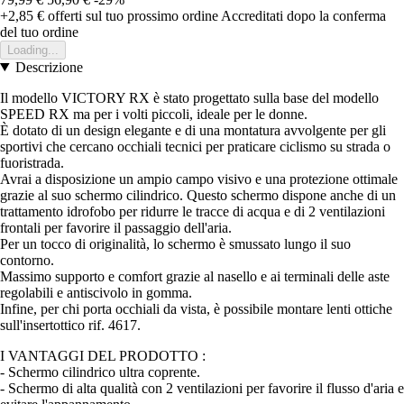
+2,85 €
offerti sul tuo prossimo ordine
Accreditati dopo la conferma
del tuo ordine
Loading...
Descrizione
Il modello VICTORY RX è stato progettato sulla base del modello
SPEED RX ma per i volti piccoli, ideale per le donne.
È dotato di un design elegante e di una montatura avvolgente per gli
sportivi che cercano occhiali tecnici per praticare ciclismo su strada o
fuoristrada.
Avrai a disposizione un ampio campo visivo e una protezione ottimale
grazie al suo schermo cilindrico. Questo schermo dispone anche di un
trattamento idrofobo per ridurre le tracce di acqua e di 2 ventilazioni
frontali per favorire il passaggio dell'aria.
Per un tocco di originalità, lo schermo è smussato lungo il suo
contorno.
Massimo supporto e comfort grazie al nasello e ai terminali delle aste
regolabili e antiscivolo in gomma.
Infine, per chi porta occhiali da vista, è possibile montare lenti ottiche
sull'insertottico rif. 4617.
I VANTAGGI DEL PRODOTTO :
- Schermo cilindrico ultra coprente.
- Schermo di alta qualità con 2 ventilazioni per favorire il flusso d'aria e