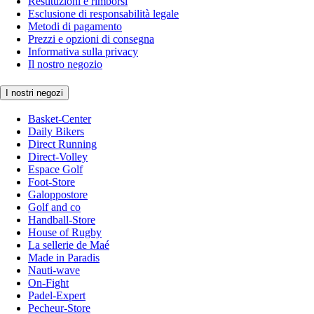
Restituzioni e rimborsi
Esclusione di responsabilità legale
Metodi di pagamento
Prezzi e opzioni di consegna
Informativa sulla privacy
Il nostro negozio
I nostri negozi
Basket-Center
Daily Bikers
Direct Running
Direct-Volley
Espace Golf
Foot-Store
Galoppostore
Golf and co
Handball-Store
House of Rugby
La sellerie de Maé
Made in Paradis
Nauti-wave
On-Fight
Padel-Expert
Pecheur-Store