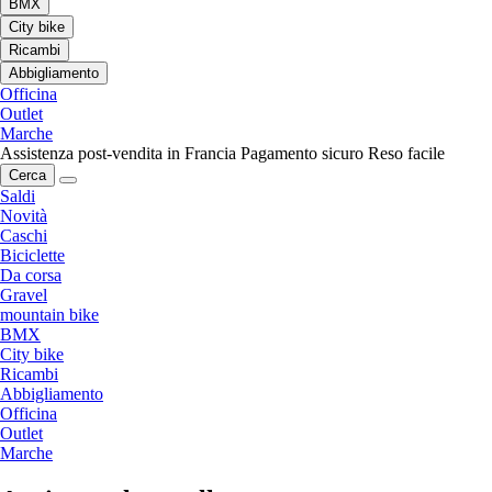
BMX
City bike
Ricambi
Abbigliamento
Officina
Outlet
Marche
Assistenza post-vendita in Francia
Pagamento sicuro
Reso facile
Cerca
Saldi
Novità
Caschi
Biciclette
Da corsa
Gravel
mountain bike
BMX
City bike
Ricambi
Abbigliamento
Officina
Outlet
Marche