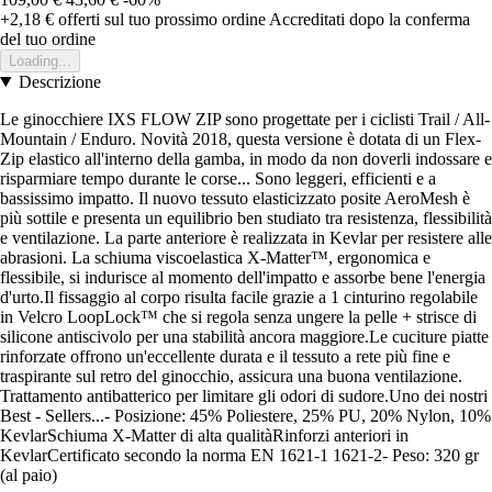
+2,18 €
offerti sul tuo prossimo ordine
Accreditati dopo la conferma
del tuo ordine
Loading...
Descrizione
Le ginocchiere IXS FLOW ZIP sono progettate per i ciclisti Trail / All-
Mountain / Enduro. Novità 2018, questa versione è dotata di un Flex-
Zip elastico all'interno della gamba, in modo da non doverli indossare e
risparmiare tempo durante le corse... Sono leggeri, efficienti e a
bassissimo impatto. Il nuovo tessuto elasticizzato posite AeroMesh è
più sottile e presenta un equilibrio ben studiato tra resistenza, flessibilità
e ventilazione. La parte anteriore è realizzata in Kevlar per resistere alle
abrasioni. La schiuma viscoelastica X-Matter™, ergonomica e
flessibile, si indurisce al momento dell'impatto e assorbe bene l'energia
d'urto.Il fissaggio al corpo risulta facile grazie a 1 cinturino regolabile
in Velcro LoopLock™ che si regola senza ungere la pelle + strisce di
silicone antiscivolo per una stabilità ancora maggiore.Le cuciture piatte
rinforzate offrono un'eccellente durata e il tessuto a rete più fine e
traspirante sul retro del ginocchio, assicura una buona ventilazione.
Trattamento antibatterico per limitare gli odori di sudore.Uno dei nostri
Best - Sellers...- Posizione: 45% Poliestere, 25% PU, 20% Nylon, 10%
KevlarSchiuma X-Matter di alta qualitàRinforzi anteriori in
KevlarCertificato secondo la norma EN 1621-1 1621-2- Peso: 320 gr
(al paio)